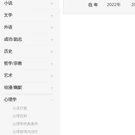
小说
2022年
2
往 年
文学
外语
成功/励志
历史
哲学/宗教
艺术
动漫/幽默
心理学
心灵疗愈
心理百科
心理学经典著作
心理咨询与治疗