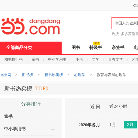
新
欢
窗
口
打
中国人的健康
开
无
障
热搜:
多多罗漫
碍
说
全部商品分类
图书
特装书
亲签书
电
明
页
图书排行榜
童书
中小学用书
小说
文学
青春文学
艺
面,
按
Ctrl
当当网
>
图书榜
>
新书热卖榜
>
心理学
>
教育与发展心理学
加
波
浪
新书热卖榜
TOP0
键
打
开
分类排行
近24小时
导
近 日
盲
童书
模
式
1月
2月
2026年各月
中小学用书