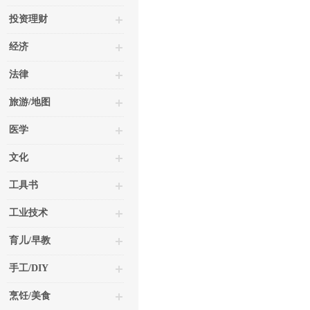
投资理财
经济
法律
旅游/地图
医学
文化
工具书
工业技术
育儿/早教
手工/DIY
烹饪/美食