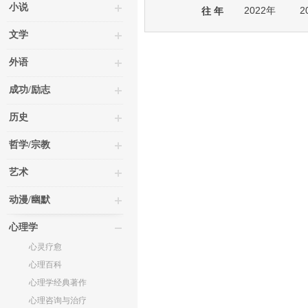
小说
2022年
2
往 年
文学
外语
成功/励志
历史
哲学/宗教
艺术
动漫/幽默
心理学
心灵疗愈
心理百科
心理学经典著作
心理咨询与治疗