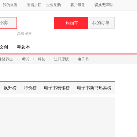
我的当当
当当拼团
企业采购
客户服务
切换无障碍
分类
我的订单
购物车
类
高级搜索
文创
毛边本
保健养生
考试
科技
进口原版
电子书
妆
品
飙升榜
特价榜
电子书畅销榜
电子书新书热卖榜
饰
鞋
用
饰