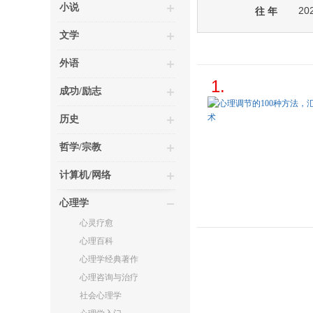
小说
20
往 年
文学
外语
1.
成功/励志
历史
哲学/宗教
计算机/网络
心理学
心灵疗愈
心理百科
心理学经典著作
心理咨询与治疗
社会心理学