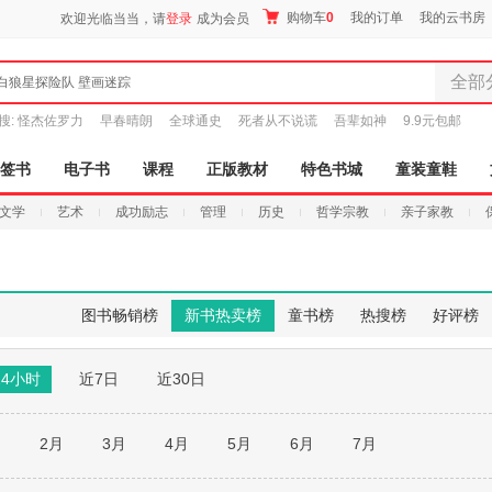
购物车
0
我的订单
我的云书房
欢迎光临当当，请
登录
成为会员
全部
白狼星探险队 壁画迷踪
全部分
搜:
怪杰佐罗力
早春晴朗
全球通史
死者从不说谎
吾辈如神
9.9元包邮
尾品汇
图书
签书
电子书
课程
正版教材
特色书城
童装童鞋
电子书
文学
艺术
成功励志
管理
历史
哲学宗教
亲子家教
音像
影视
时尚美
母婴用
图书畅销榜
新书热卖榜
童书榜
热搜榜
好评榜
玩具
孕婴服
24小时
近7日
近30日
童装童
家居日
家具装
月
2月
3月
4月
5月
6月
7月
服装
鞋