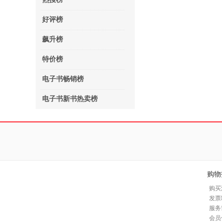
好评榜
飙升榜
特价榜
电子书畅销榜
电子书新书热卖榜
购物
购买
发票
服务
会员