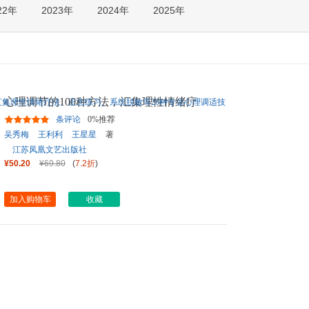
22年
2023年
2024年
2025年
箱包皮
手表饰
运动户
汽车用
食品
手机通
心理调节的100种方法，汇集理性情绪疗
数码影
法、正念练习、系统脱敏等2
...
条评论
0%推荐
电脑办
吴秀梅
王利利
王星星
著
大家电
江苏凤凰文艺出版社
家用电
¥50.20
¥69.80
(
7.2折
)
加入购物车
收藏