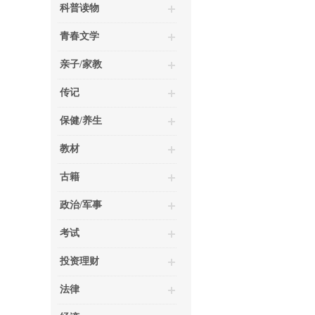
科普读物
青春文学
亲子/家教
传记
保健/养生
教材
古籍
政治/军事
考试
投资理财
法律