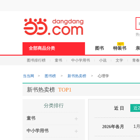
新
窗
口
打
开
无
障
热
碍
说
全部商品分类
图书
特装书
亲
明
页
图书排行榜
童书
中小学用书
小说
文学
青春
面,
按
Ctrl
当当网
>
图书榜
>
新书热卖榜
>
心理学
加
波
浪
新书热卖榜
TOP1
键
打
开
分类排行
近
导
近 日
盲
童书
模
式
1
2026年各月
中小学用书