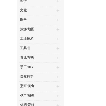
经济
文化
医学
旅游/地图
工业技术
工具书
育儿/早教
手工/DIY
自然科学
烹饪/美食
孕产/胎教
休闲/爱好