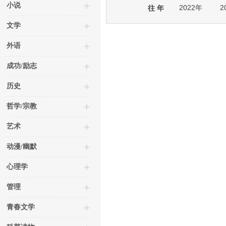
小说
2022年
2
往 年
文学
外语
成功/励志
历史
哲学/宗教
艺术
动漫/幽默
心理学
管理
青春文学