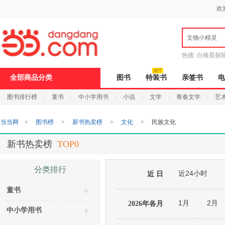
新
欢
窗
口
打
文物小精灵
开
无
障
热搜:
白狼星探
碍
说
全部商品分类
图书
特装书
亲签书
电
明
页
图书排行榜
童书
中小学用书
小说
文学
青春文学
艺
面,
按
Ctrl
当当网
>
图书榜
>
新书热卖榜
>
文化
>
民族文化
加
波
浪
新书热卖榜
TOP0
键
打
开
分类排行
近24小时
导
近 日
盲
童书
模
式
1月
2月
2026年各月
中小学用书