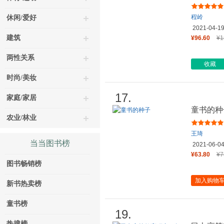
程岭
休闲/爱好
2021-04-1
建筑
¥96.60
¥1
两性关系
收藏
时尚/美妆
17.
家庭/家居
童书的种
农业/林业
王琦
当当图书榜
2021-06-0
¥63.80
¥7
图书畅销榜
加入购物
新书热卖榜
童书榜
19.
热搜榜