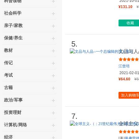
科普读物
2021-10-0
¥131.10
¥
社会科学
收藏
亲子/家教
保健/养生
5.
教材
文品与人
传记
江曾培
2021-02-0
考试
¥64.60
¥6
古籍
加入购物
政治/军事
投资理财
7.
全球主义
计算机/网络
经济
[美]
曼弗雷德