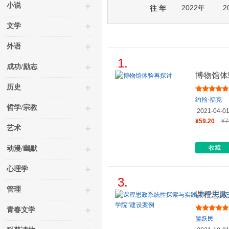
小说
2022年
2
往 年
文学
外语
1.
成功/励志
博物馆体
历史
约翰·福克
哲学/宗教
2021-04-0
¥59.20
¥7
艺术
收藏
动漫/幽默
心理学
3.
管理
课程思政
式”范式
青春文学
滕跃民