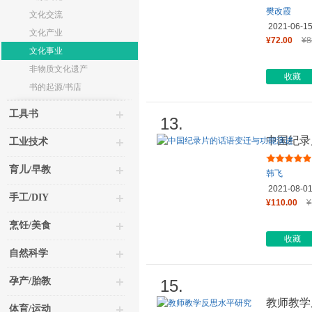
樊改霞
文化交流
2021-06-1
文化产业
¥72.00
¥8
文化事业
非物质文化遗产
收藏
书的起源/书店
工具书
13.
中国纪录
工业技术
育儿/早教
韩飞
2021-08-0
手工/DIY
¥110.00
¥
烹饪/美食
收藏
自然科学
孕产/胎教
15.
教师教学
体育/运动