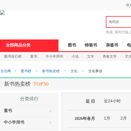
新
欢
窗
口
打
南明史
开
无
障
热搜:
新时代版
碍
邮
说
全部商品分类
图书
特装书
亲签书
电
明
页
图书排行榜
童书
中小学用书
小说
文学
青春文学
艺
面,
按
Ctrl
当当网
>
图书榜
>
新书热卖榜
>
文化
>
文化事业
加
波
浪
新书热卖榜
TOP30
键
打
开
分类排行
近24小时
导
近 日
盲
童书
模
式
1月
2月
2026年各月
中小学用书