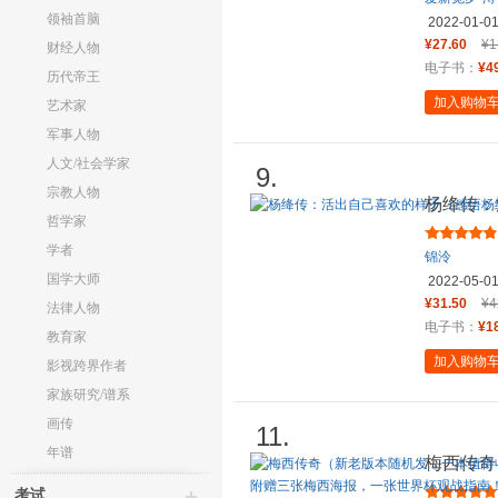
领袖首脑
2022-01-0
¥27.60
¥1
财经人物
电子书：
¥4
历代帝王
加入购物
艺术家
军事人物
人文/社会学家
9.
宗教人物
杨绛传：
哲学家
先生的百
学者
锦泠
国学大师
2022-05-0
¥31.50
¥4
法律人物
电子书：
¥1
教育家
加入购物
影视跨界作者
家族研究/谱系
画传
11.
年谱
梅西传奇
藏的梅西
考试