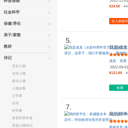
科普读物
2022-11-0
¥24.50
¥4
社会科学
加入购物
保健/养生
亲子/家教
5.
教材
我是成龙
当当专享
传记
成龙
朱墨
历史人物
2022-09-0
¥121.60
¥
女性人物
政治人物
收藏
人物合集
文学家
自传
7.
科学家
我的前半
体育跨界作者
的传奇一
其他人物传记
爱新觉罗·溥