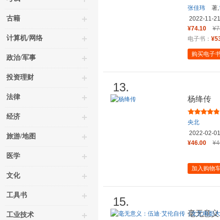
张佳玮
著,
古籍
2022-11-2
¥74.10
¥7
计算机/网络
电子书：
¥5
购买电子
政治/军事
投资理财
13.
法律
杨绛传
经济
央北
2022-02-0
旅游/地图
¥46.00
¥4
医学
加入购物
文化
工具书
15.
毫无意义
工业技术