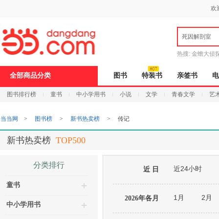
新
欢
窗
口
打
死因解剖室
开
无
障
热搜:
金蟾大侦
碍
说
9.9元包邮
说
全部商品分类
图书
特装书
亲签书
电
明
页
图书排行榜
童书
中小学用书
小说
文学
青春文学
艺
面,
按
Ctrl
当当网
>
图书榜
>
新书热卖榜
>
传记
加
波
浪
新书热卖榜
TOP500
键
打
开
分类排行
近24小时
导
近 日
盲
童书
模
式
1月
2月
2026年各月
中小学用书