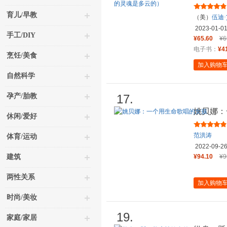
的反骨自
育儿/早教
（美）
伍迪
2023-01-0
手工/DIY
¥65.60
¥6
电子书：
¥4
烹饪/美食
加入购物
自然科学
孕产/胎教
17.
姚贝娜：
休闲/爱好
范洪涛
体育/运动
2022-09-2
建筑
¥94.10
¥9
两性关系
加入购物
时尚/美妆
19.
家庭/家居