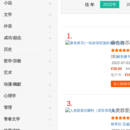
小说
2022年
2
往 年
文学
外语
1.
成功/励志
暮色将尽
历史
[英]
戴安娜·
哲学/宗教
2022-07-0
¥38.00
¥4
艺术
电子书：
¥1
加入购物
动漫/幽默
心理学
3.
管理
人类群星
青春文学
斯蒂芬·茨威