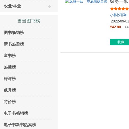
纵身一跃
农业/林业
小林沙耶加
当当图书榜
2022-09-0
¥42.80
¥4
图书畅销榜
收藏
新书热卖榜
童书榜
热搜榜
好评榜
飙升榜
特价榜
电子书畅销榜
电子书新书热卖榜