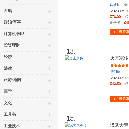
白新良
著
古籍
2023-05-1
¥78.00
¥7
政治/军事
电子书：
¥4
加入购物
计算机/网络
投资理财
13.
经济
唐玄宗传
法律
党明放
2023-09-0
旅游/地图
¥43.50
¥5
医学
加入购物
文化
工具书
15.
汉武大帝
工业技术