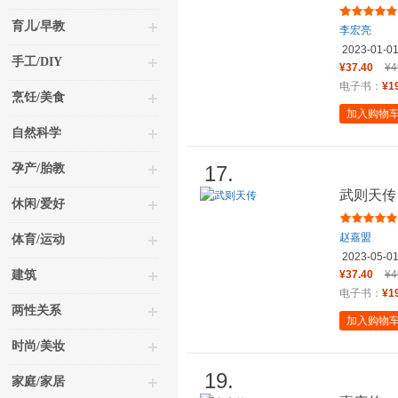
育儿/早教
李宏亮
2023-01-0
手工/DIY
¥37.40
¥4
电子书：
¥1
烹饪/美食
加入购物
自然科学
孕产/胎教
17.
武则天传
休闲/爱好
赵嘉盟
体育/运动
2023-05-0
建筑
¥37.40
¥4
电子书：
¥1
两性关系
加入购物
时尚/美妆
19.
家庭/家居