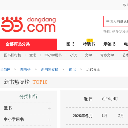
新
欢
窗
口
打
中国人的健康
开
无
障
热搜:
多多罗漫
碍
说
全部商品分类
图书
特装书
亲签书
电
明
页
图书排行榜
童书
中小学用书
小说
文学
青春文学
艺
面,
按
Ctrl
当当网
>
图书榜
>
新书热卖榜
>
传记
>
历代帝王
加
波
浪
新书热卖榜
TOP10
键
打
开
分类排行
近24小时
导
近 日
盲
童书
模
式
1月
2月
2026年各月
中小学用书