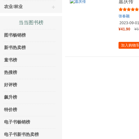
嘉庆传
农业/林业
张春颖
当当图书榜
2023-09-0
¥41.90
¥6
图书畅销榜
加入购物
新书热卖榜
童书榜
热搜榜
好评榜
飙升榜
特价榜
电子书畅销榜
电子书新书热卖榜