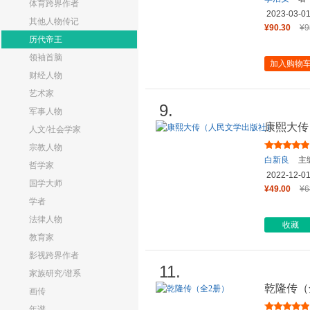
体育跨界作者
2023-03-0
其他人物传记
¥90.30
¥9
历代帝王
领袖首脑
加入购物
财经人物
艺术家
9.
军事人物
康熙大传
人文/社会学家
宗教人物
白新良
主
哲学家
2022-12-0
国学大师
¥49.00
¥6
学者
法律人物
收藏
教育家
影视跨界作者
11.
家族研究/谱系
乾隆传（
画传
年谱