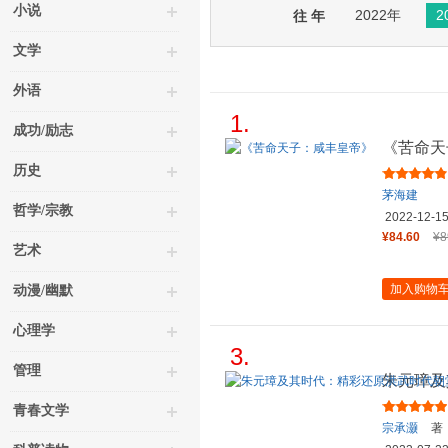
小说
2022年
2
往 年
文学
外语
1.
成功/励志
《苦命天
历史
茅海建
哲学/宗教
2022-12-1
¥84.60
¥8
艺术
加入购物
动漫/幽默
心理学
3.
管理
朱元璋及
权力博弈
青春文学
宗承灏
著