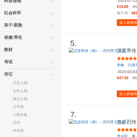
科普读物
2023-07-2
¥19.60
¥9
社会科学
电子书：
¥6
加入购物
亲子/家教
保健/养生
5.
教材
汉宣帝传
考试
李峰
闫喜
2023-03-0
传记
¥47.50
¥5
历史人物
女性人物
加入购物
政治人物
文学家
7.
人物合集
忽必烈传
自传
科学家
李治安
著