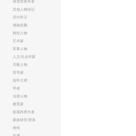
体育跨界作者
其他人物传记
历代帝王
领袖首脑
财经人物
艺术家
军事人物
人文/社会学家
宗教人物
哲学家
国学大师
学者
法律人物
教育家
影视跨界作者
家族研究/谱系
画传
年谱