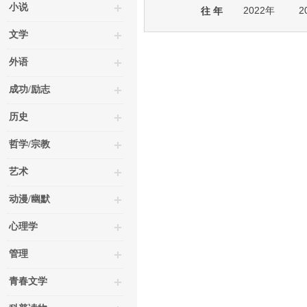
小说
2022年
2
往 年
文学
外语
成功/励志
历史
哲学/宗教
艺术
动漫/幽默
心理学
管理
青春文学