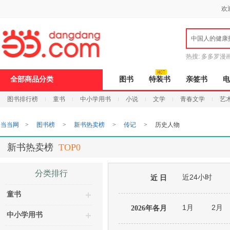
新
欢
窗
口
打
中国人的健康
开
无
障
热搜:
多多罗漫
碍
说
全部商品分类
图书
特装书
亲签书
电
明
页
图书排行榜
童书
中小学用书
小说
文学
青春文学
艺
面,
按
Ctrl
当当网
>
图书榜
>
新书热卖榜
>
传记
>
历史人物
加
波
浪
新书热卖榜
TOP0
键
打
开
分类排行
近24小时
导
近 日
盲
童书
模
式
1月
2月
2026年各月
中小学用书