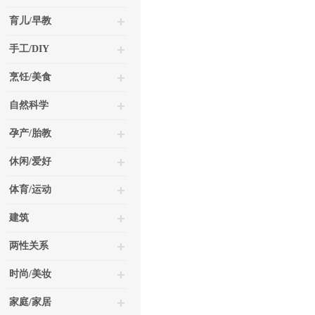
育儿/早教
手工/DIY
烹饪/美食
自然科学
孕产/胎教
休闲/爱好
体育/运动
建筑
两性关系
时尚/美妆
家庭/家居