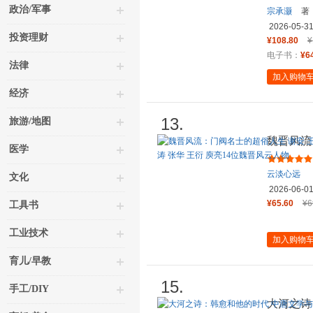
政治/军事
宗承灏
著
2026-05-3
投资理财
¥108.80
¥
电子书：
¥6
法律
加入购物
经济
13.
旅游/地图
魏晋风流
医学
桓温 陶侃
云淡心远
文化
2026-06-0
¥65.60
¥6
工具书
工业技术
加入购物
育儿/早教
15.
手工/DIY
大河之诗