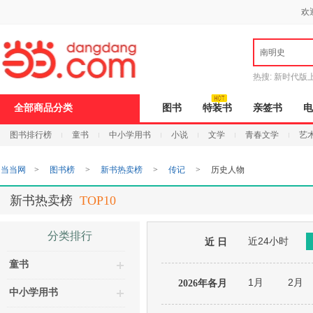
新
欢
窗
口
打
南明史
开
无
障
热搜:
新时代版
碍
邮
说
全部商品分类
图书
特装书
亲签书
电
明
页
图书排行榜
童书
中小学用书
小说
文学
青春文学
艺
面,
按
Ctrl
当当网
>
图书榜
>
新书热卖榜
>
传记
>
历史人物
加
波
浪
新书热卖榜
TOP10
键
打
开
分类排行
近24小时
导
近 日
盲
童书
模
式
1月
2月
2026年各月
中小学用书