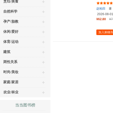
烹饪/美食
史读本 
赵柏田
著
自然科学
2026-08-0
¥62.80
¥7
孕产/胎教
休闲/爱好
加入购物
体育/运动
建筑
两性关系
时尚/美妆
家庭/家居
农业/林业
当当图书榜