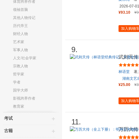
体育跨界作者
2026-07-0
领袖首脑
¥93.10
¥9
其他人物传记
历代帝王
加入购物
财经人物
艺术家
9.
军事人物
武则天传
人文/社会学家
则天传奇
宗教人物
林语堂
著,
哲学家
湖南文艺
学者
¥25.00
¥3
国学大师
影视跨界作者
加入购物
教育家
考试
11.
万历大传
古籍
文官集团