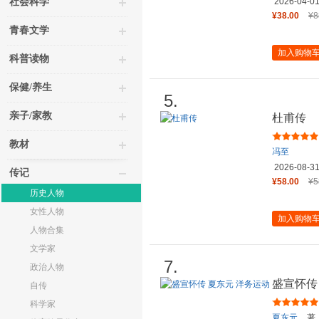
社会科学
2026-04-0
¥38.00
¥8
青春文学
加入购物
科普读物
保健/养生
5.
亲子/家教
杜甫传
教材
冯至
2026-08-3
传记
¥58.00
¥5
历史人物
女性人物
加入购物
人物合集
文学家
7.
政治人物
盛宣怀传
自传
科学家
夏东元
著