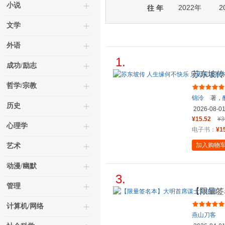
小说
2022年
2
往 年
文学
外语
1.
成功/励志
苏东坡传
哲学/宗教
锦泠
著，
历史
2026-08-0
¥15.52
¥3
心理学
电子书：
¥1
加入购物
艺术
动漫/幽默
3.
管理
【限量签
计算机/网络
燕山刀客