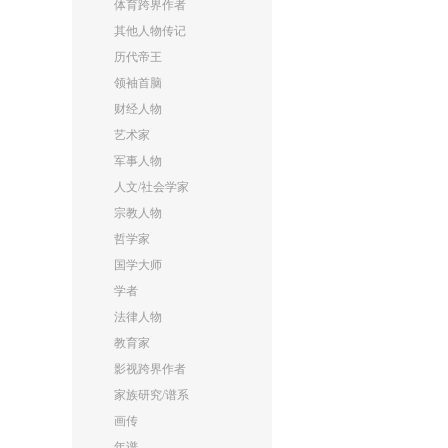
体育跨界作者
其他人物传记
历代帝王
领袖首脑
财经人物
艺术家
军事人物
人文/社会学家
宗教人物
哲学家
国学大师
学者
法律人物
教育家
影视跨界作者
家族研究/谱系
画传
年谱