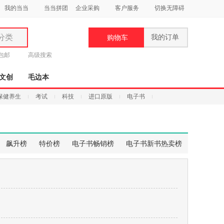
我的当当
当当拼团
企业采购
客户服务
切换无障碍
分类
我的订单
购物车
类
元包邮
高级搜索
文创
毛边本
保健养生
考试
科技
进口原版
电子书
妆
品
飙升榜
特价榜
电子书畅销榜
电子书新书热卖榜
饰
鞋
用
饰