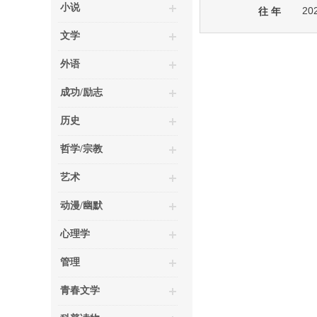
小说
20
往 年
文学
外语
成功/励志
历史
哲学/宗教
艺术
动漫/幽默
心理学
管理
青春文学