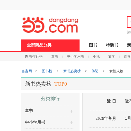
新
窗
口
打
开
无
障
热
碍
说
全部商品分类
图书
特装书
亲
明
页
图书排行榜
童书
中小学用书
小说
文学
青春
面,
按
Ctrl
当当网
>
图书榜
>
新书热卖榜
>
传记
>
女性人物
加
波
浪
新书热卖榜
TOP0
键
打
开
分类排行
近
导
近 日
盲
童书
模
式
1
2026年各月
中小学用书