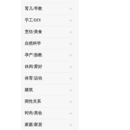
育儿/早教
手工/DIY
烹饪/美食
自然科学
孕产/胎教
休闲/爱好
体育/运动
建筑
两性关系
时尚/美妆
家庭/家居