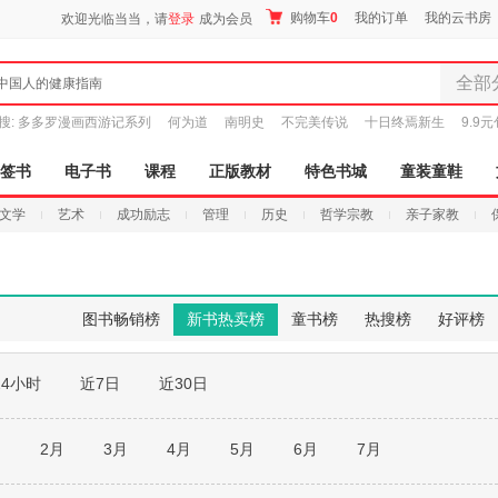
购物车
0
我的订单
我的云书房
欢迎光临当当，请
登录
成为会员
全部
中国人的健康指南
全部分
搜:
多多罗漫画西游记系列
何为道
南明史
不完美传说
十日终焉新生
9.9
尾品汇
图书
签书
电子书
课程
正版教材
特色书城
童装童鞋
电子书
文学
艺术
成功励志
管理
历史
哲学宗教
亲子家教
音像
影视
时尚美
母婴用
图书畅销榜
新书热卖榜
童书榜
热搜榜
好评榜
玩具
孕婴服
24小时
近7日
近30日
童装童
家居日
家具装
月
2月
3月
4月
5月
6月
7月
服装
鞋