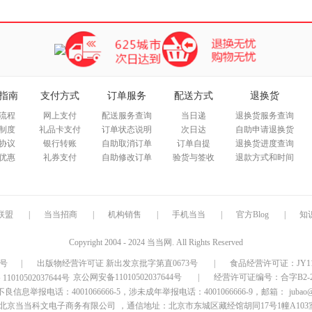
指南
支付方式
订单服务
配送方式
退换货
流程
网上支付
配送服务查询
当日递
退换货服务查询
制度
礼品卡支付
订单状态说明
次日达
自助申请退换货
协议
银行转账
自助取消订单
订单自提
退换货进度查询
优惠
礼券支付
自助修改订单
验货与签收
退款方式和时间
联盟
|
当当招商
|
机构销售
|
手机当当
|
官方Blog
|
知
Copyright 2004 - 2024 当当网. All Rights Reserved
9号
|
出版物经营许可证 新出发京批字第直0673号
|
食品经营许可证：JY1110
京公网安备11010502037644号
|
经营许可证编号：合字B2-20
信息举报电话：4001066666-5，涉未成年举报电话：4001066666-9，邮箱：
jubao
北京当当科文电子商务有限公司
，通信地址：北京市东城区藏经馆胡同17号1幢A103