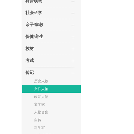
科普读物
社会科学
亲子/家教
保健/养生
教材
考试
传记
历史人物
女性人物
政治人物
文学家
人物合集
自传
科学家