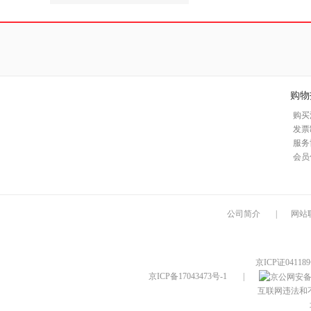
购物
购买
发票
服务
会员
公司简介
|
网站
京ICP证04118
京ICP备17043473号-1
|
互联网违法和不良