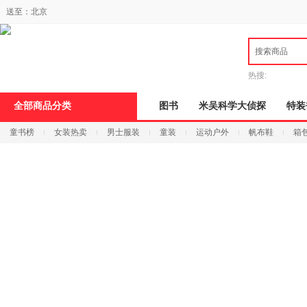
新
送至：
北京
窗
口
打
搜索商品
开
无
障
热搜:
碍
说
全部商品分类
图书
米吴科学大侦探
特装
明
页
童书榜
女装热卖
男士服装
童装
运动户外
帆布鞋
箱
面,
按
Ctrl
加
波
浪
键
打
开
导
盲
模
式