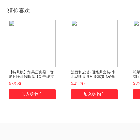
猜你喜欢
【特典版】如果历史是一群
波西和皮普7册经典套装(小
蛤
喵16晚清残晖篇【新书现货
小聪明豆系列绘本)0-4岁低
销5
速发】正版肥志著小学生历
幼启蒙情绪管理习惯养成绘
询
¥39.80
¥41.70
¥22
史漫画书儿童历史书加赠喵
本，引导宝宝认识接纳情绪
松
咪12张明信片
培养好品质，发现快
加入购物车
加入购物车