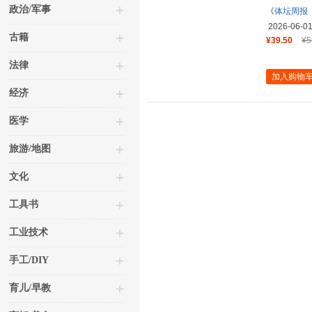
政治/军事
《
体坛周报
2026-06-0
古籍
¥39.50
¥5
法律
加入购物
经济
医学
旅游/地图
文化
工具书
工业技术
手工/DIY
育儿/早教