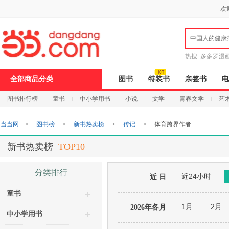
新
欢
窗
口
打
中国人的健康
开
无
障
热搜:
多多罗漫
碍
说
全部商品分类
图书
特装书
亲签书
电
明
页
图书排行榜
童书
中小学用书
小说
文学
青春文学
艺
面,
按
Ctrl
当当网
>
图书榜
>
新书热卖榜
>
传记
>
体育跨界作者
加
波
浪
新书热卖榜
TOP10
键
打
开
分类排行
近24小时
导
近 日
盲
童书
模
式
1月
2月
2026年各月
中小学用书