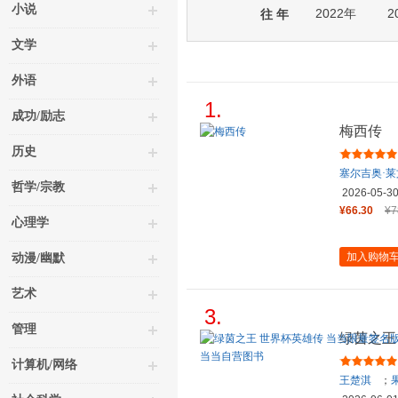
小说
2022年
2
往 年
文学
外语
1.
成功/励志
梅西传
历史
塞尔吉奥·
哲学/宗教
2026-05-3
¥66.30
¥7
心理学
加入购物
动漫/幽默
艺术
3.
管理
绿茵之王
从1930
计算机/网络
王楚淇
；