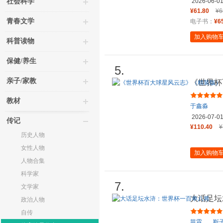
社会科学
2026-06-0
¥61.80
¥6
青春文学
电子书：
¥6
加入购物
科普读物
保健/养生
5.
亲子/家教
《世界杯
教材
于鑫淼
2026-07-0
传记
¥110.40
¥
历史人物
女性人物
加入购物
人物合集
科学家
7.
文学家
大话足坛
政治人物
自传
苗霖
、
靳