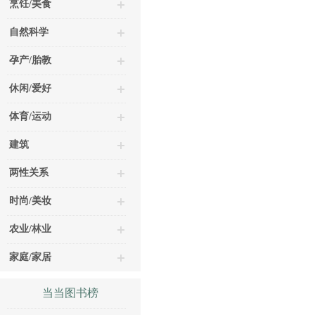
烹饪/美食
自然科学
孕产/胎教
休闲/爱好
体育/运动
建筑
两性关系
时尚/美妆
农业/林业
家庭/家居
当当图书榜