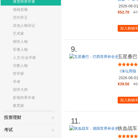
体育跨界作者
2026-06-0
领袖首脑
¥52.70
¥7
历代帝王
其他人物传记
加入购物
艺术家
财经人物
9.
军事人物
五星桑巴
人文/社会学家
宗教人物
《
体坛周报
哲学家
2026-06-0
学者
¥39.50
¥5
国学大师
影视跨界作者
加入购物
教育家
投资理财
11.
铁血战车
考试