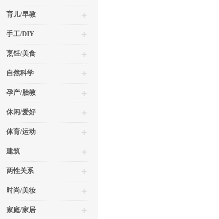
育儿/早教
手工/DIY
烹饪/美食
自然科学
孕产/胎教
休闲/爱好
体育/运动
建筑
两性关系
时尚/美妆
家庭/家居