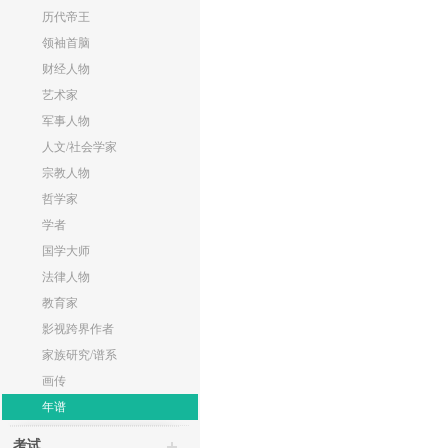
历代帝王
领袖首脑
财经人物
艺术家
军事人物
人文/社会学家
宗教人物
哲学家
学者
国学大师
法律人物
教育家
影视跨界作者
家族研究/谱系
画传
年谱
考试