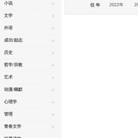
小说
2022年
2
往 年
文学
外语
成功/励志
历史
哲学/宗教
艺术
动漫/幽默
心理学
管理
青春文学