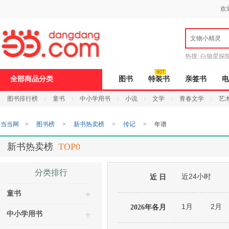
新
欢
窗
口
打
文物小精灵
开
无
障
热搜:
白狼星探
碍
说
全部商品分类
图书
特装书
亲签书
电
明
页
图书排行榜
童书
中小学用书
小说
文学
青春文学
艺
面,
按
Ctrl
当当网
>
图书榜
>
新书热卖榜
>
传记
>
年谱
加
波
浪
新书热卖榜
TOP0
键
打
开
分类排行
近24小时
导
近 日
盲
童书
模
式
1月
2月
2026年各月
中小学用书