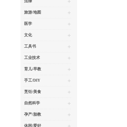
法律
旅游/地图
医学
文化
工具书
工业技术
育儿/早教
手工/DIY
烹饪/美食
自然科学
孕产/胎教
休闲/爱好