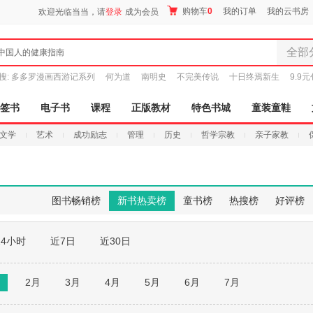
购物车
0
我的订单
我的云书房
欢迎光临当当，请
登录
成为会员
全部
中国人的健康指南
全部分
搜:
多多罗漫画西游记系列
何为道
南明史
不完美传说
十日终焉新生
9.9
尾品汇
图书
签书
电子书
课程
正版教材
特色书城
童装童鞋
电子书
文学
艺术
成功励志
管理
历史
哲学宗教
亲子家教
音像
影视
时尚美
母婴用
图书畅销榜
新书热卖榜
童书榜
热搜榜
好评榜
玩具
孕婴服
24小时
近7日
近30日
童装童
家居日
家具装
月
2月
3月
4月
5月
6月
7月
服装
鞋