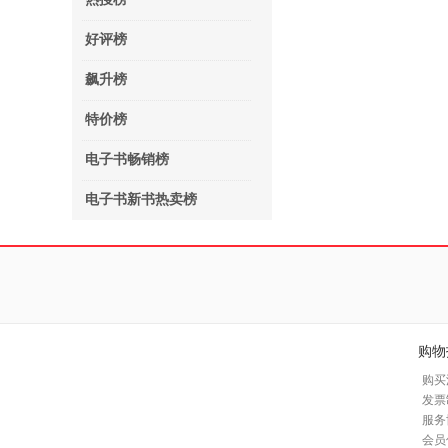
好评榜
飙升榜
特价榜
电子书畅销榜
电子书新书热卖榜
购物
购买
发票
服务
会员