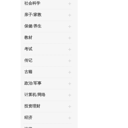
社会科学
亲子/家教
保健/养生
教材
考试
传记
古籍
政治/军事
计算机/网络
投资理财
经济