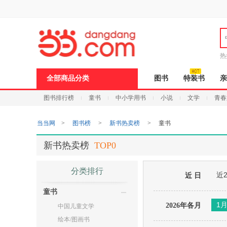
新
窗
口
打
开
无
障
热
碍
说
全部商品分类
图书
特装书
亲
明
页
图书排行榜
童书
中小学用书
小说
文学
青春
面,
按
Ctrl
当当网
>
图书榜
>
新书热卖榜
>
童书
加
波
浪
新书热卖榜
TOP0
键
打
开
分类排行
近
导
近 日
盲
童书
模
式
1
2026年各月
中国儿童文学
绘本/图画书