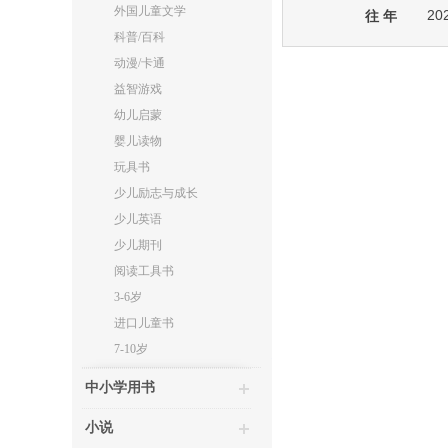
外国儿童文学
20
往 年
科普/百科
动漫/卡通
益智游戏
幼儿启蒙
婴儿读物
玩具书
少儿励志与成长
少儿英语
少儿期刊
阅读工具书
3-6岁
进口儿童书
7-10岁
中小学用书
小说