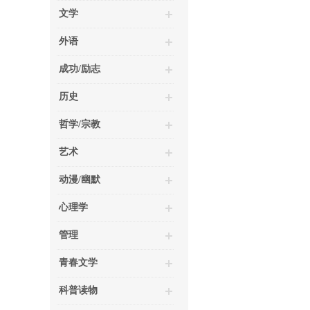
文学
外语
成功/励志
历史
哲学/宗教
艺术
动漫/幽默
心理学
管理
青春文学
科普读物