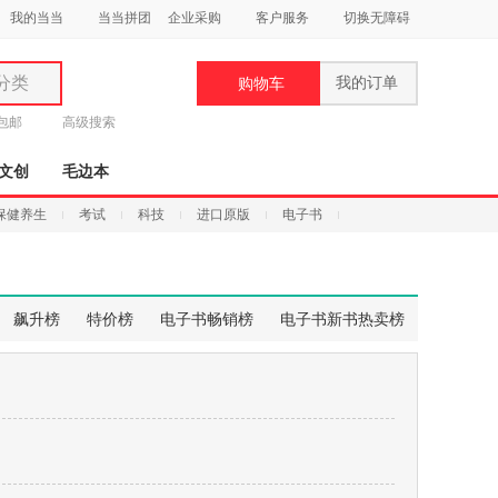
我的当当
当当拼团
企业采购
客户服务
切换无障碍
分类
我的订单
购物车
类
元包邮
高级搜索
文创
毛边本
保健养生
考试
科技
进口原版
电子书
妆
品
飙升榜
特价榜
电子书畅销榜
电子书新书热卖榜
饰
鞋
用
饰