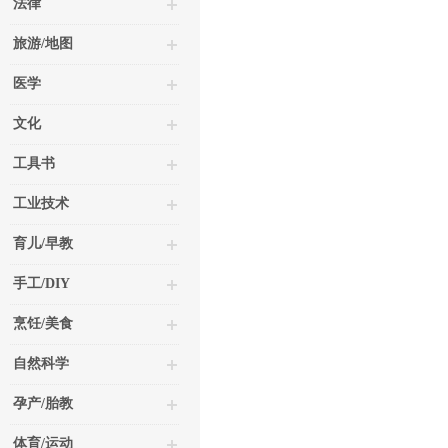
法律
旅游/地图
医学
文化
工具书
工业技术
育儿/早教
手工/DIY
烹饪/美食
自然科学
孕产/胎教
体育/运动