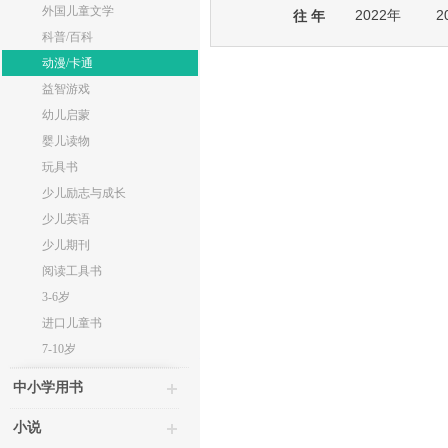
外国儿童文学
2022年
2
往 年
科普/百科
动漫/卡通
益智游戏
幼儿启蒙
婴儿读物
玩具书
少儿励志与成长
少儿英语
少儿期刊
阅读工具书
3-6岁
进口儿童书
7-10岁
中小学用书
小说