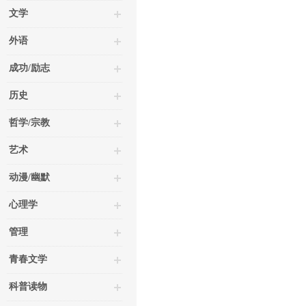
文学
外语
成功/励志
历史
哲学/宗教
艺术
动漫/幽默
心理学
管理
青春文学
科普读物