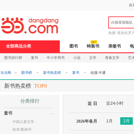
新
欢
窗
口
打
白狼星探险队
开
无
障
热搜:
怪杰佐罗
碍
说
全部商品分类
图书
特装书
亲签书
电
明
页
图书排行榜
童书
中小学用书
小说
文学
青春文学
艺
面,
按
Ctrl
当当网
>
图书榜
>
新书热卖榜
>
童书
>
动漫/卡通
加
波
浪
新书热卖榜
TOP0
键
打
开
分类排行
近24小时
导
近 日
盲
童书
模
式
1月
2月
2026年各月
中国儿童文学
绘本/图画书