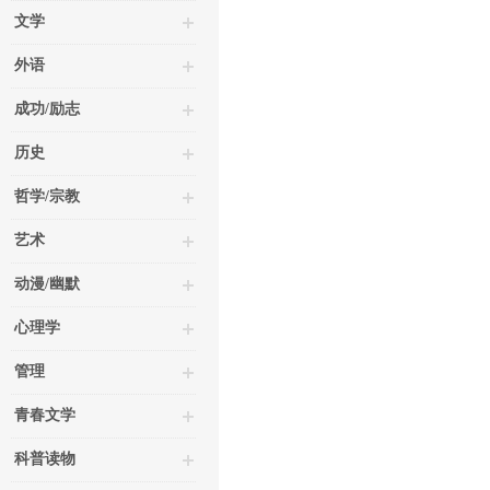
文学
外语
成功/励志
历史
哲学/宗教
艺术
动漫/幽默
心理学
管理
青春文学
科普读物