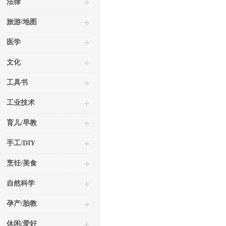
法律
旅游/地图
医学
文化
工具书
工业技术
育儿/早教
手工/DIY
烹饪/美食
自然科学
孕产/胎教
休闲/爱好