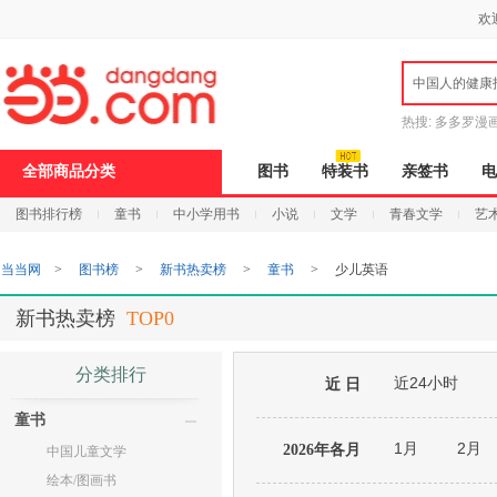
新
欢
窗
口
打
中国人的健康
开
无
障
热搜:
多多罗漫
碍
说
全部商品分类
图书
特装书
亲签书
电
明
页
图书排行榜
童书
中小学用书
小说
文学
青春文学
艺
面,
按
Ctrl
当当网
>
图书榜
>
新书热卖榜
>
童书
>
少儿英语
加
波
浪
新书热卖榜
TOP0
键
打
开
分类排行
近24小时
导
近 日
盲
童书
模
式
1月
2月
2026年各月
中国儿童文学
绘本/图画书