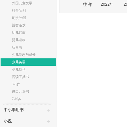
外国儿童文学
2022年
2
往 年
科普/百科
动漫/卡通
益智游戏
幼儿启蒙
婴儿读物
玩具书
少儿励志与成长
少儿英语
少儿期刊
阅读工具书
3-6岁
进口儿童书
7-10岁
中小学用书
小说