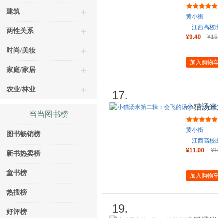
蒙）
建筑
黄小衡
江西高校
两性关系
¥9.40
¥15
时尚/美妆
加入购物
家庭/家居
农业/林业
17.
小猫汤米
当当图书榜
力）
黄小衡
图书畅销榜
江西高校
¥11.00
¥1
新书热卖榜
童书榜
加入购物
热搜榜
19.
好评榜