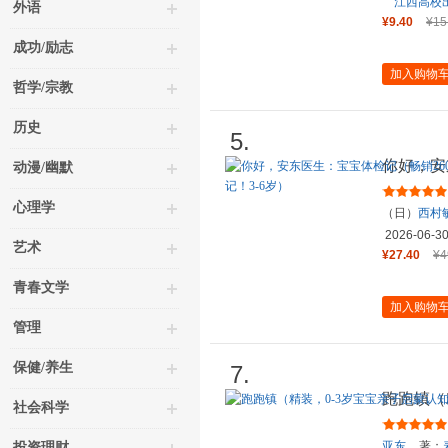
江西高校
外语
¥9.40
¥15
成功/励志
加入购物
哲学/宗教
历史
5.
你好，安
动漫/幽默
册 安东
心理学
（日）
西村
2026-06-3
艺术
¥27.40
¥4
青春文学
加入购物
管理
保健/养生
7.
跑跑镇（
社会科学
物3-6
亚东
著；
投资理财