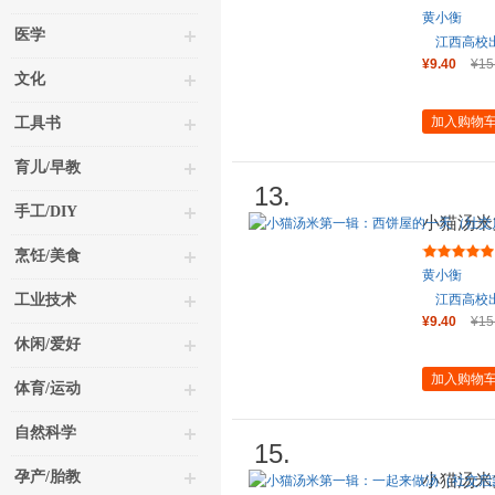
黄小衡
医学
江西高校
¥9.40
¥15
文化
加入购物
工具书
育儿/早教
13.
手工/DIY
小猫汤米
蒙）
烹饪/美食
黄小衡
工业技术
江西高校
¥9.40
¥15
休闲/爱好
加入购物
体育/运动
自然科学
15.
孕产/胎教
小猫汤米