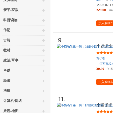
2026-07-1
亲子/家教
¥29.00
¥4
科普读物
加入购物
传记
9.
古籍
小猫汤米
教材
蒙）
黄小衡
政治/军事
江西高校
¥9.40
¥15
考试
经济
加入购物
法律
11.
计算机/网络
小猫汤米
蒙）
旅游/地图