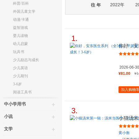
科普/百科
2022年
2
往 年
外国儿童文学
动漫/卡通
益智游戏
婴儿读物
1.
幼儿启蒙
你好，安
（在欢笑
玩具书
少儿励志与成长
2026-06-3
少儿英语
¥81.00
¥1
少儿期刊
3-6岁
加入购物
阅读工具书
中小学用书
3.
小说
小猫汤米
蒙）
文学
黄小衡