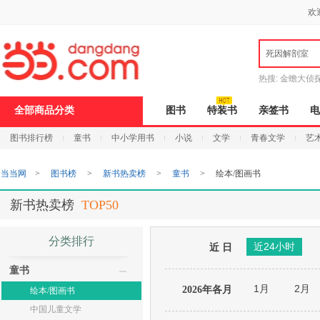
新
欢
窗
口
打
死因解剖室
开
无
障
热搜:
金蟾大侦
碍
说
9.9元包邮
说
全部商品分类
图书
特装书
亲签书
电
明
页
图书排行榜
童书
中小学用书
小说
文学
青春文学
艺
面,
按
Ctrl
当当网
>
图书榜
>
新书热卖榜
>
童书
>
绘本/图画书
加
波
浪
新书热卖榜
TOP50
键
打
开
分类排行
近24小时
导
近 日
盲
童书
模
式
1月
2月
2026年各月
绘本/图画书
中国儿童文学