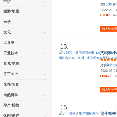
经济
(西)
安娜·
2022-08-0
旅游/地图
¥68.00
¥6
医学
加入购物
文化
工具书
13.
艾玛和小
工业技术
社交困惑
育儿/早教
[意]
斯特法妮
出品
2022-03-0
手工/DIY
¥100.20
¥
烹饪/美食
加入购物
自然科学
孕产/胎教
15.
北斗童书
休闲/爱好