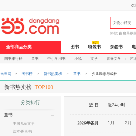
新
欢
窗
口
打
文物小精灵
开
无
障
热搜:
白狼星探
碍
说
全部商品分类
图书
特装书
亲签书
电
明
页
图书排行榜
童书
中小学用书
小说
文学
青春文学
艺
面,
按
Ctrl
当当网
>
图书榜
>
新书热卖榜
>
童书
>
少儿励志与成长
加
波
浪
新书热卖榜
TOP100
键
打
开
分类排行
近24小时
导
近 日
盲
童书
模
式
1月
2月
2026年各月
中国儿童文学
绘本/图画书