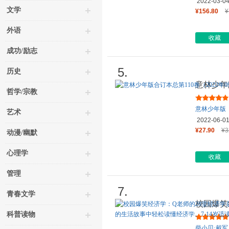
2022-03-0
文学
¥156.80
¥
外语
收藏
成功/励志
5.
历史
意林少年版
哲学/宗教
期-12期
意林少年版
艺术
2022-06-0
¥27.90
¥3
动漫/幽默
心理学
收藏
管理
7.
青春文学
校园爆笑
蒙课漫画
科普读物
柴小贝·戴军