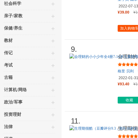
社会科学
2022-07-1
¥39.00
¥1
亲子/家教
保健/养生
加入购物
教材
9.
传记
会理财的
蒙书个人
考试
格里·贝利
古籍
2022-01-3
¥93.40
¥1
计算机/网络
收藏
政治/军事
投资理财
11.
法律
生理期很酷
的生理周