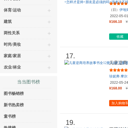
习秘籍（
（日）
伊地
体育/运动
2022-05-0
建筑
¥166.10
¥
两性关系
收藏
时尚/美妆
17.
家庭/家居
儿童逆商
农业/林业
培养绘本
珍妮弗·摩尔
当当图书榜
2022-05-2
¥168.00
¥
图书畅销榜
加入购物
新书热卖榜
童书榜
19.
热搜榜