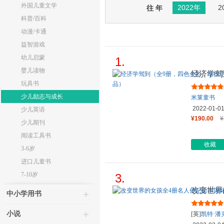
外国儿童文学
2022年
2
往 年
科普/百科
动漫/卡通
益智游戏
幼儿启蒙
1.
婴儿读物
经济学驾
经济学系
玩具书
少儿励志与成长
米莱童书
2022-01-0
少儿英语
¥190.00
¥
少儿期刊
阅读工具书
收藏
3-6岁
进口儿童书
7-10岁
3.
改变世界
中小学用书
奖提名精装
小说
[英]
凯特·潘