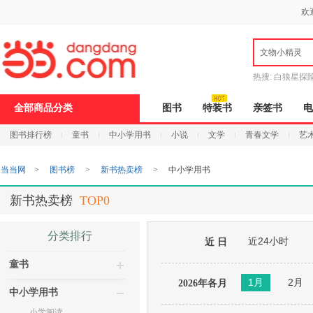
新
欢
窗
口
打
文物小精灵
开
无
障
热搜:
白狼星探
碍
说
全部商品分类
图书
特装书
亲签书
电
明
页
图书排行榜
童书
中小学用书
小说
文学
青春文学
艺
面,
按
Ctrl
当当网
>
图书榜
>
新书热卖榜
>
中小学用书
加
波
浪
新书热卖榜
TOP0
键
打
开
分类排行
近24小时
导
近 日
盲
童书
模
式
1月
2月
2026年各月
中小学用书
小学阅读