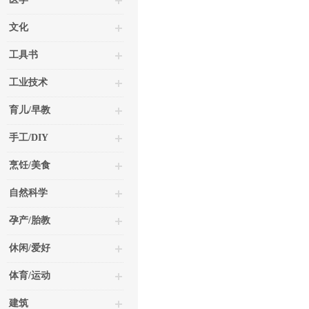
文化
工具书
工业技术
育儿/早教
手工/DIY
烹饪/美食
自然科学
孕产/胎教
休闲/爱好
体育/运动
建筑