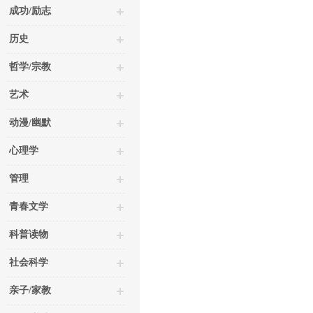
成功/励志
历史
哲学/宗教
艺术
动漫/幽默
心理学
管理
青春文学
科普读物
社会科学
亲子/家教