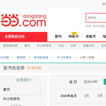
新
欢
窗
口
打
南明史
开
无
障
热搜:
新时代版
碍
邮
说
全部商品分类
图书
特装书
亲签书
电
明
页
图书排行榜
童书
中小学用书
小说
文学
青春文学
艺
面,
按
Ctrl
当当网
>
图书榜
>
新书热卖榜
>
中小学用书
>
小学二年级
加
波
浪
新书热卖榜
TOP200
键
打
开
分类排行
近24小时
导
近 日
盲
童书
模
式
1月
2月
2026年各月
中小学用书
小学阅读