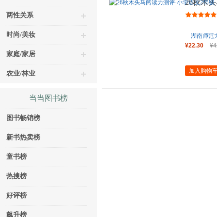
26秋木
版
两性关系
时尚/美妆
湖南师范
¥22.30
¥4
家庭/家居
加入购物
农业/林业
当当图书榜
图书畅销榜
新书热卖榜
童书榜
热搜榜
好评榜
飙升榜