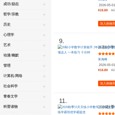
成功/励志
2026-05-0
¥16.80
¥2
哲学/宗教
加入购物
历史
心理学
9.
艺术
26秋小
江苏教育
动漫/幽默
朱海峰
2026-05-0
管理
¥16.80
¥2
计算机/网络
加入购物
社会科学
青春文学
11.
科普读物
2026秋
苏教版五