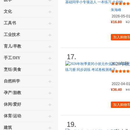
（江苏专
朱海峰
文化
2026-05-0
¥16.80
¥2
工具书
工业技术
加入购物
育儿/早教
17.
手工/DIY
2026
上人教版
烹饪/美食
自然科学
2022-04-0
¥36.40
¥4
孕产/胎教
休闲/爱好
加入购物
体育/运动
19.
建筑