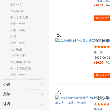
江苏凤凰
语文作文
¥24.30
¥4
九年级/初三
中小学工具书
加入购物
高中一年级
小学一年级
5.
中考
2026秋
高中二年级
册 RJ 
幼小衔接
曲一线
小学升初中
2026-06-0
中小学学习方法
¥16.90
¥2
中小学英语专项
高中三年级
加入购物
小说
7.
文学
26秋小
人教统编
外语
朱海峰