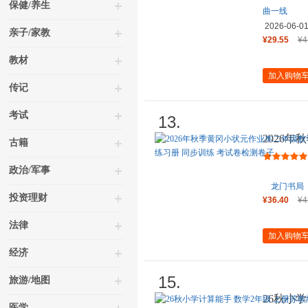
保健/养生
曲一线
2026-06-0
亲子/家教
¥29.55
¥4
教材
加入购物
传记
考试
13.
2026
古籍
上人教版
政治/军事
龙门书局
投资理财
¥36.40
¥4
法律
加入购物
经济
15.
旅游/地图
26秋小
医学