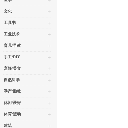
文化
工具书
工业技术
育儿/早教
手工/DIY
烹饪/美食
自然科学
孕产/胎教
休闲/爱好
体育/运动
建筑