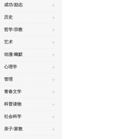
成功/励志
历史
哲学/宗教
艺术
动漫/幽默
心理学
管理
青春文学
科普读物
社会科学
亲子/家教