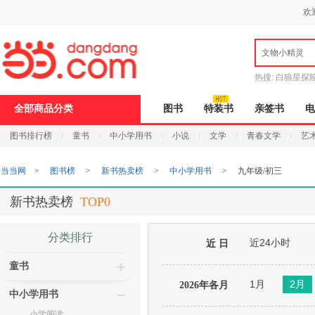
新
欢
窗
口
打
文物小精灵
开
无
障
热搜:
白狼星探
碍
说
全部商品分类
图书
特装书
亲签书
电
明
页
图书排行榜
童书
中小学用书
小说
文学
青春文学
艺
面,
按
Ctrl
当当网
>
图书榜
>
新书热卖榜
>
中小学用书
>
九年级/初三
加
波
浪
新书热卖榜
TOP0
键
打
开
分类排行
近24小时
导
近 日
盲
童书
模
式
1月
2月
2026年各月
中小学用书
小学阅读