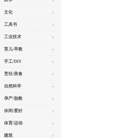
文化
工具书
工业技术
育儿/早教
手工/DIY
烹饪/美食
自然科学
孕产/胎教
休闲/爱好
体育/运动
建筑