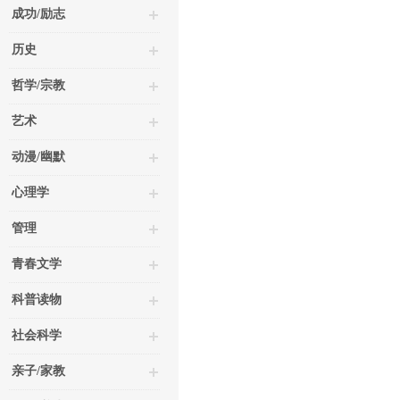
成功/励志
历史
哲学/宗教
艺术
动漫/幽默
心理学
管理
青春文学
科普读物
社会科学
亲子/家教