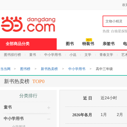
新
欢
窗
口
打
文物小精灵
开
无
障
热搜:
白狼星探
碍
说
全部商品分类
图书
特装书
亲签书
电
明
页
图书排行榜
童书
中小学用书
小说
文学
青春文学
艺
面,
按
Ctrl
当当网
>
图书榜
>
新书热卖榜
>
中小学用书
>
高中三年级
加
波
浪
新书热卖榜
TOP0
键
打
开
分类排行
近24小时
导
近 日
盲
童书
模
式
1月
2月
2026年各月
中小学用书
小学阅读