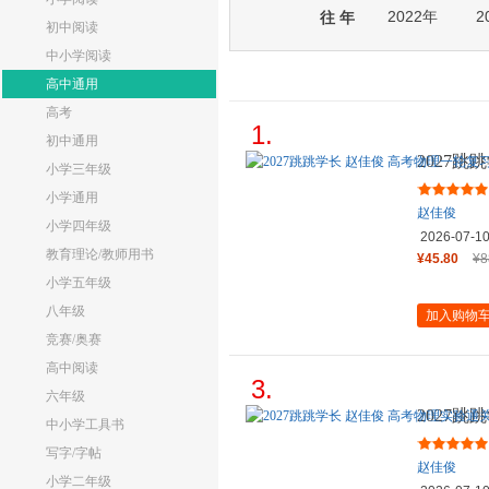
2022年
2
往 年
初中阅读
中小学阅读
高中通用
高考
1.
初中通用
2027
小学三年级
础强化11
小学通用
赵佳俊
小学四年级
2026-07-1
教育理论/教师用书
¥45.80
¥8
小学五年级
八年级
加入购物
竞赛/奥赛
高中阅读
3.
六年级
2027跳
中小学工具书
讲
写字/字帖
赵佳俊
小学二年级