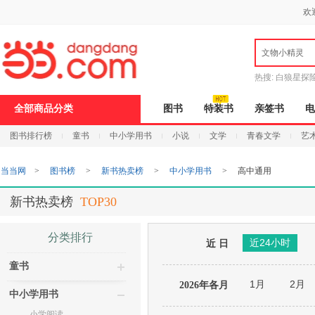
新
欢
窗
口
打
文物小精灵
开
无
障
热搜:
白狼星探
碍
说
全部商品分类
图书
特装书
亲签书
电
明
页
图书排行榜
童书
中小学用书
小说
文学
青春文学
艺
面,
按
Ctrl
当当网
>
图书榜
>
新书热卖榜
>
中小学用书
>
高中通用
加
波
浪
新书热卖榜
TOP30
键
打
开
分类排行
近24小时
导
近 日
盲
童书
模
式
1月
2月
2026年各月
中小学用书
小学阅读