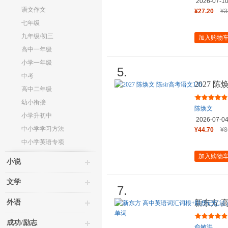
2026-07-1
语文作文
¥27.20
¥3
七年级
九年级/初三
加入购物
高中一年级
小学一年级
5.
中考
2027 陈
高中二年级
幼小衔接
陈焕文
小学升初中
2026-07-0
中小学学习方法
¥44.70
¥8
中小学英语专项
加入购物
小说
文学
7.
外语
新东方 
序版 俞
成功/励志
俞敏洪