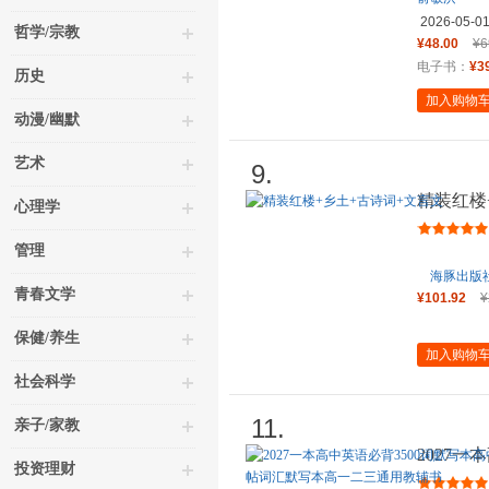
2026-05-0
哲学/宗教
¥48.00
¥6
电子书：
¥3
历史
加入购物
动漫/幽默
艺术
9.
精装红楼
心理学
管理
海豚出版
青春文学
¥101.92
¥
保健/养生
加入购物
社会科学
11.
亲子/家教
2027一
投资理财
英语单词