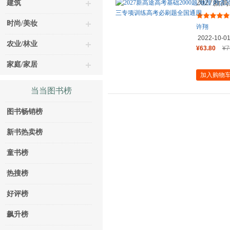
2027新
建筑
年高考真
时尚/美妆
许翔
2022-10-0
农业/林业
¥63.80
¥7
家庭/家居
加入购物
当当图书榜
图书畅销榜
新书热卖榜
童书榜
热搜榜
好评榜
飙升榜