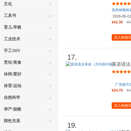
文化
高杰徐晓斌
工具书
2026-06-0
¥42.30
¥6
育儿/早教
加入购物
工业技术
手工/DIY
17.
烹饪/美食
英语语法
休闲/爱好
广东南方
体育/运动
¥24.70
¥3
自然科学
加入购物
孕产/胎教
两性关系
19.