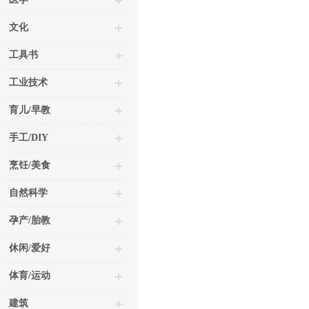
文化
工具书
工业技术
育儿/早教
手工/DIY
烹饪/美食
自然科学
孕产/胎教
休闲/爱好
体育/运动
建筑