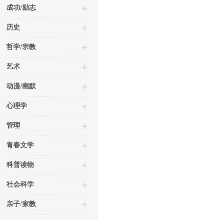
成功/励志
历史
哲学/宗教
艺术
动漫/幽默
心理学
管理
青春文学
科普读物
社会科学
亲子/家教