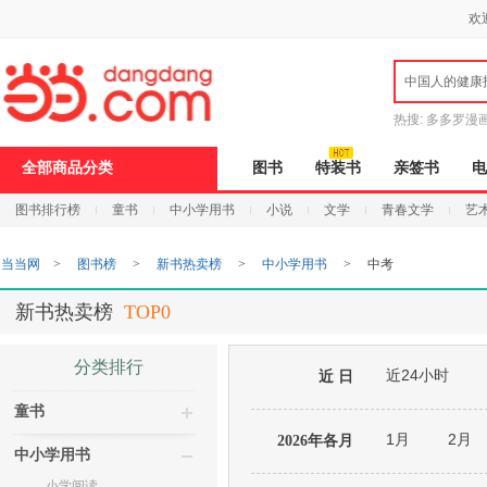
新
欢
窗
口
打
中国人的健康
开
无
障
热搜:
多多罗漫
碍
说
全部商品分类
图书
特装书
亲签书
电
明
页
图书排行榜
童书
中小学用书
小说
文学
青春文学
艺
面,
按
Ctrl
当当网
>
图书榜
>
新书热卖榜
>
中小学用书
>
中考
加
波
浪
新书热卖榜
TOP0
键
打
开
分类排行
近24小时
导
近 日
盲
童书
模
式
1月
2月
2026年各月
中小学用书
小学阅读