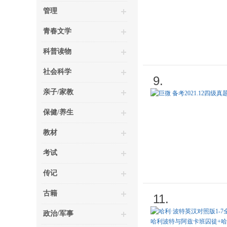
管理
青春文学
科普读物
社会科学
9.
亲子/家教
保健/养生
教材
考试
传记
古籍
11.
政治/军事