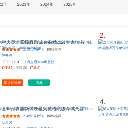
22年
2023年
2024年
2025年
箱包皮
手表饰
运动户
汽车用
食品
2.
手机通
星火英语四级真题试卷备考2021年大学书
数码影
课包历年真题资料全真试题
...
238870条评论
100%推荐
电脑办
汪开虎
大家电
2020-12-01
上海交通大学出版社
家用电
¥45.80
¥65.80
(
7.0折
)
加入购物车
收藏
4.
含12月真题新试卷星火英语六级考试真题
备考2021年6月试卷全套资料
...
231858条评论
100%推荐
汪开虎