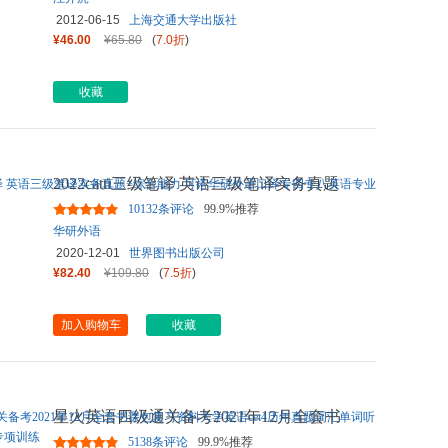
2012-06-15
上海交通大学出版社
¥46.00
¥65.80
(
7.0折
)
收藏
2022catti三级笔译 英语三级笔译实务真题
+综合能力 可搭华研外语
...
10132条评论
99.9%推荐
华研外语
2020-12-01
世界图书出版公司
¥82.40
¥109.80
(
7.5折
)
加入购物车
收藏
星火英语四级通关备考2021年12月全套书
课包复习资料大学英语cet4
...
5138条评论
99.9%推荐