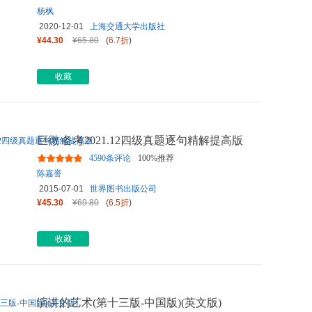
杨枫
2020-12-01
上海交通大学出版社
¥44.30
¥65.80
(
6.7折
)
收藏
巨微 备考2021.12四级真题逐句精解提高版
4590条评论
100%推荐
陈嘉誉
2015-07-01
世界图书出版公司
¥45.30
¥69.80
(
6.5折
)
收藏
演讲的艺术(第十三版-中国版)(英文版)