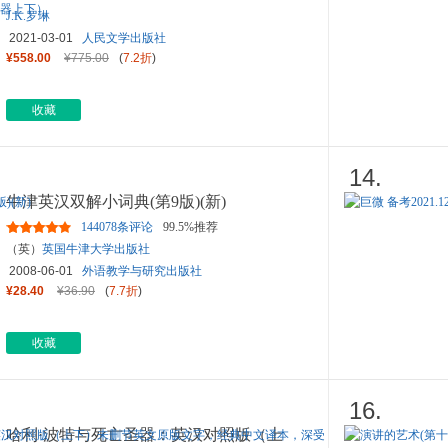
J.K.罗琳
2021-03-01
人民文学出版社
¥558.00
¥775.00
(
7.2折
)
收藏
14.
牛津英汉双解小词典(第9版)(新)
144078条评论
99.5%推荐
（英）
英国牛津大学出版社
2008-06-01
外语教学与研究出版社
¥28.40
¥36.90
(
7.7折
)
收藏
16.
哈利·波特与死亡圣器：英汉对照版（上