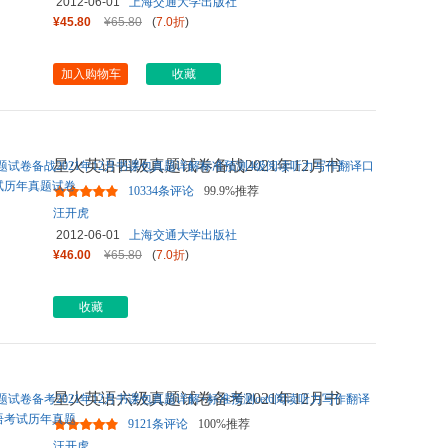
2012-06-01
上海交通大学出版社
¥45.80
¥65.80
(
7.0折
)
加入购物车
收藏
星火英语四级真题试卷备战2021年12月书
课包真题详解标准预测4级阅
...
10334条评论
99.9%推荐
汪开虎
2012-06-01
上海交通大学出版社
¥46.00
¥65.80
(
7.0折
)
收藏
星火英语六级真题试卷备考2021年12月书
课包真题详解+标准预测cet
...
9121条评论
100%推荐
汪开虎