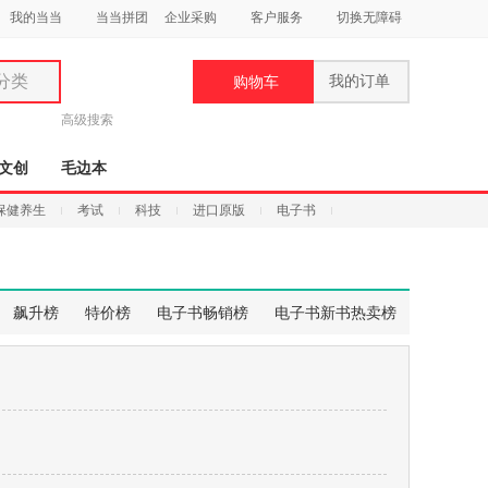
我的当当
当当拼团
企业采购
客户服务
切换无障碍
分类
我的订单
购物车
类
高级搜索
文创
毛边本
保健养生
考试
科技
进口原版
电子书
妆
品
飙升榜
特价榜
电子书畅销榜
电子书新书热卖榜
饰
鞋
用
饰