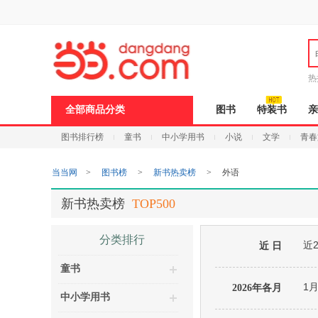
新
窗
口
打
开
无
障
热
碍
说
全部商品分类
图书
特装书
亲
明
页
图书排行榜
童书
中小学用书
小说
文学
青春
面,
按
Ctrl
当当网
>
图书榜
>
新书热卖榜
>
外语
加
波
浪
新书热卖榜
TOP500
键
打
开
分类排行
近
导
近 日
盲
童书
模
式
1
2026年各月
中小学用书