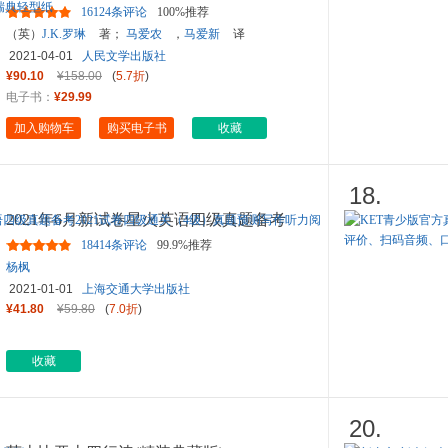
下）未删节英文原版文字，
...
16124条评论
100%推荐
（英）
J.K.罗琳
著；
马爱农
，
马爱新
译
2021-04-01
人民文学出版社
¥90.10
¥158.00
(
5.7折
)
电子书：
¥29.99
加入购物车
购买电子书
收藏
18.
2021年6月新试卷星火英语四级真题备考
2021试卷四级通关（4级）真
...
18414条评论
99.9%推荐
杨枫
2021-01-01
上海交通大学出版社
¥41.80
¥59.80
(
7.0折
)
收藏
20.