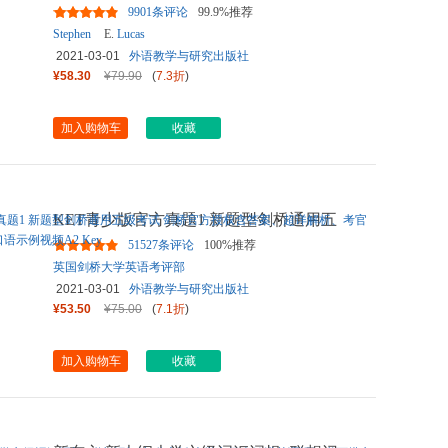
9901条评论
99.9%推荐
Stephen
E.
Lucas
2021-03-01
外语教学与研究出版社
¥58.30
¥79.90
(
7.3折
)
加入购物车
收藏
KET青少版官方真题1 新题型剑桥通用五
级考试 剑桥官方授权含答案
...
51527条评论
100%推荐
英国剑桥大学英语考评部
2021-03-01
外语教学与研究出版社
¥53.50
¥75.00
(
7.1折
)
加入购物车
收藏