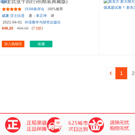
莎士比亚十四行诗(精装典藏版)
19208条评论
100%推荐
威廉·莎士比亚
著；
辜正坤
译
2021-04-01
外语教学与研究出版社
¥46.20
¥66.00
(
7.0折
)
加入购物车
收藏
1
2