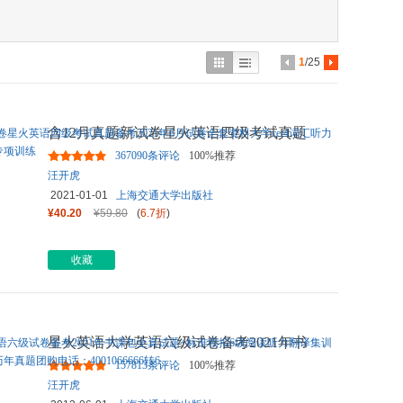
具
品
外
1
/25
品
讯
含12月真题新试卷星火英语四级考试真题
音
备考2021年6月试卷全套资料
...
367090条评论
100%推荐
公
汪开虎
2021-01-01
上海交通大学出版社
器
¥40.20
¥59.80
(
6.7折
)
收藏
星火英语大学英语六级试卷备考2021年书
课包全真试题+标准模拟6级
...
157813条评论
100%推荐
汪开虎