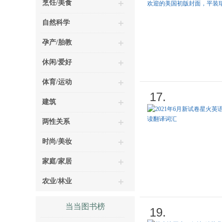
烹饪/美食
自然科学
孕产/胎教
休闲/爱好
体育/运动
17.
建筑
两性关系
时尚/美妆
家庭/家居
农业/林业
当当图书榜
19.