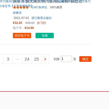
新东方 新大纲大学六级词汇词根+联想记
忆法 乱序版 大学六级俞敏
...
62407条评论
100%推荐
俞敏洪
2021-07-01
浙江教育出版社
¥32.20
¥48.00
(
6.7折
)
电子书：
¥14.99
购买电子书
收藏
3
...
24
25
到第
页