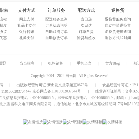
指南
支付方式
订单服务
配送方式
退换货
流程
网上支付
配送服务查询
当日递
退换货服务查询
制度
礼品卡支付
订单状态说明
次日达
自助申请退换货
协议
银行转账
自助取消订单
订单自提
退换货进度查询
优惠
礼券支付
自助修改订单
验货与签收
退款方式和时间
联盟
|
当当招商
|
机构销售
|
手机当当
|
官方Blog
|
知
Copyright 2004 - 2024 当当网. All Rights Reserved
9号
|
出版物经营许可证 新出发京批字第直0673号
|
食品经营许可证：JY1110
京公网安备11010502037644号
|
经营许可证编号：合字B2-20
信息举报电话：4001066666-5，涉未成年举报电话：4001066666-9，邮箱：
jubao
北京当当科文电子商务有限公司
，通信地址：北京市东城区藏经馆胡同17号1幢A103