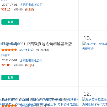
2017-07-01
世界图书出版公司
¥37.10
¥59.80
(
6.2折
)
收藏
10.
巨微 备考2021.12四级真题逐句精解基础版
5427条评论
99.9%推荐
陈嘉誉
2021-06-01
世界图书出版公司
¥25.80
¥39.80
(
6.5折
)
收藏
12.
哈利·波特英汉对照版1-7全集(中英双语)
（共11册：哈利波特与密室
...
7604条评论
99.9%推荐