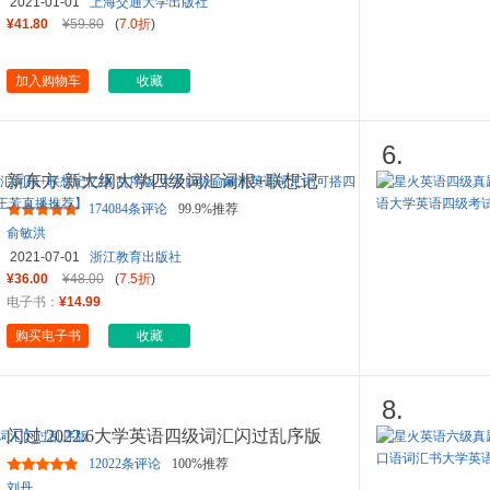
2021-01-01
上海交通大学出版社
¥41.80
¥59.80
(
7.0折
)
加入购物车
收藏
6.
新东方 新大纲大学四级词汇词根+联想记
忆法 乱序版 大学四级俞敏
...
174084条评论
99.9%推荐
俞敏洪
2021-07-01
浙江教育出版社
¥36.00
¥48.00
(
7.5折
)
电子书：
¥14.99
购买电子书
收藏
8.
闪过 2022.6大学英语四级词汇闪过乱序版
12022条评论
100%推荐
刘丹