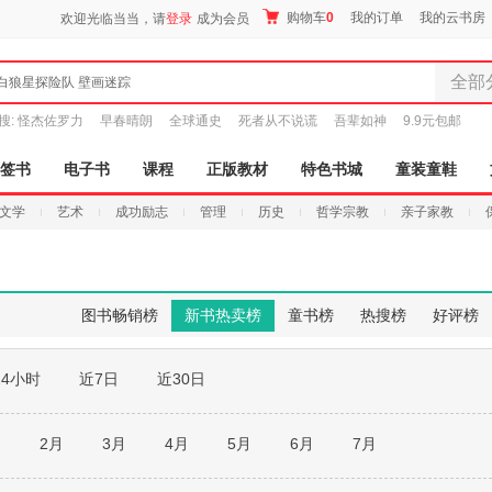
购物车
0
我的订单
我的云书房
欢迎光临当当，请
登录
成为会员
全部
白狼星探险队 壁画迷踪
全部分
搜:
怪杰佐罗力
早春晴朗
全球通史
死者从不说谎
吾辈如神
9.9元包邮
尾品汇
图书
签书
电子书
课程
正版教材
特色书城
童装童鞋
电子书
文学
艺术
成功励志
管理
历史
哲学宗教
亲子家教
音像
影视
时尚美
母婴用
图书畅销榜
新书热卖榜
童书榜
热搜榜
好评榜
玩具
孕婴服
24小时
近7日
近30日
童装童
家居日
家具装
月
2月
3月
4月
5月
6月
7月
服装
鞋