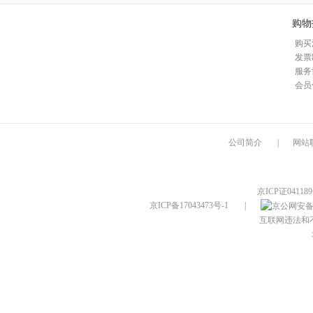
购物
购买
发票
服务
会员
公司简介
|
网站
京ICP证04118
京ICP备17043473号-1
|
互联网违法和不良