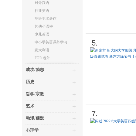
对外汉语
行业英语
英语学术著作
其他小语种
少儿英语
5.
中小学英语课外学习
意大利语
FOR 老外
成功/励志
历史
哲学/宗教
艺术
7.
动漫/幽默
心理学