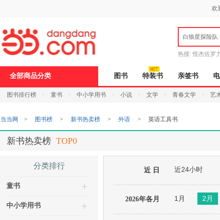
新
欢
窗
口
打
白狼星探险队
开
无
障
热搜:
怪杰佐罗
碍
说
全部商品分类
图书
特装书
亲签书
电
明
页
图书排行榜
童书
中小学用书
小说
文学
青春文学
艺
面,
按
Ctrl
当当网
>
图书榜
>
新书热卖榜
>
外语
>
英语工具书
加
波
浪
新书热卖榜
TOP0
键
打
开
分类排行
近24小时
导
近 日
盲
童书
模
式
1月
2月
2026年各月
中小学用书