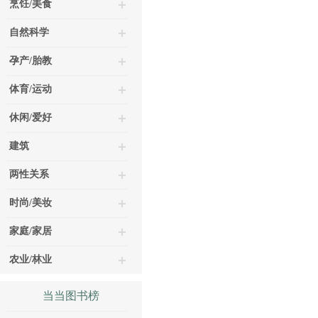
烹饪/美食
自然科学
孕产/胎教
体育/运动
休闲/爱好
建筑
两性关系
时尚/美妆
家庭/家居
农业/林业
当当图书榜