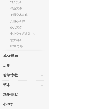
对外汉语
行业英语
英语学术著作
其他小语种
少儿英语
中小学英语课外学习
意大利语
FOR 老外
成功/励志
历史
哲学/宗教
艺术
动漫/幽默
心理学