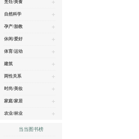
烹饪/美食
自然科学
孕产/胎教
休闲/爱好
体育/运动
建筑
两性关系
时尚/美妆
家庭/家居
农业/林业
当当图书榜