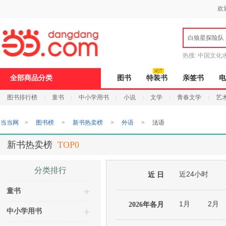
新
欢
窗
口
打
白狼星探险队
开
无
障
热搜:
中国文化
碍
说
全部商品分类
图书
特装书
亲签书
电
明
页
图书排行榜
童书
中小学用书
小说
文学
青春文学
艺
面,
按
Ctrl
当当网
>
图书榜
>
新书热卖榜
>
外语
>
法语
加
波
浪
新书热卖榜
TOP0
键
打
开
分类排行
近24小时
导
近 日
盲
童书
模
式
1月
2月
2026年各月
中小学用书