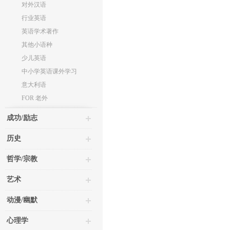
对外汉语
行业英语
英语学术著作
其他小语种
少儿英语
中小学英语课外学习
意大利语
FOR 老外
成功/励志
历史
哲学/宗教
艺术
动漫/幽默
心理学