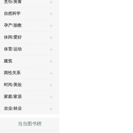
烹饪/美食
自然科学
孕产/胎教
休闲/爱好
体育/运动
建筑
两性关系
时尚/美妆
家庭/家居
农业/林业
当当图书榜