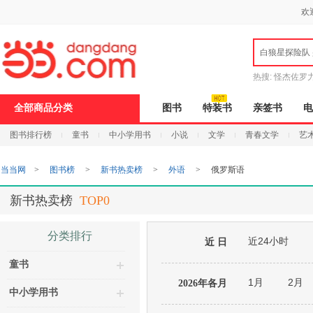
新
欢
窗
口
打
白狼星探险队
开
无
障
热搜:
怪杰佐罗
碍
说
全部商品分类
图书
特装书
亲签书
电
明
页
图书排行榜
童书
中小学用书
小说
文学
青春文学
艺
面,
按
Ctrl
当当网
>
图书榜
>
新书热卖榜
>
外语
>
俄罗斯语
加
波
浪
新书热卖榜
TOP0
键
打
开
分类排行
近24小时
导
近 日
盲
童书
模
式
1月
2月
2026年各月
中小学用书