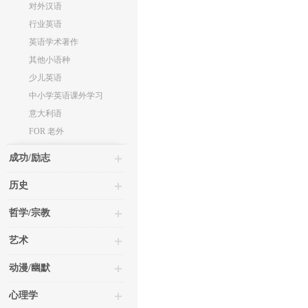
对外汉语
行业英语
英语学术著作
其他小语种
少儿英语
中小学英语课外学习
意大利语
FOR 老外
成功/励志
历史
哲学/宗教
艺术
动漫/幽默
心理学