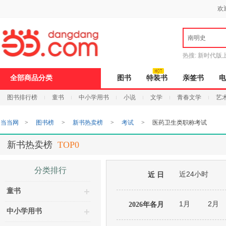
新
欢
窗
口
打
南明史
开
无
障
热搜:
新时代版
碍
邮
说
全部商品分类
图书
特装书
亲签书
电
明
页
图书排行榜
童书
中小学用书
小说
文学
青春文学
艺
面,
按
Ctrl
当当网
>
图书榜
>
新书热卖榜
>
考试
>
医药卫生类职称考试
加
波
浪
新书热卖榜
TOP0
键
打
开
分类排行
近24小时
导
近 日
盲
童书
模
式
1月
2月
2026年各月
中小学用书