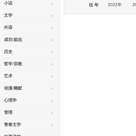
小说
2022年
2
往 年
文学
外语
成功/励志
历史
哲学/宗教
艺术
动漫/幽默
心理学
管理
青春文学