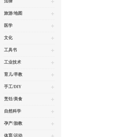
法律
旅游/地图
医学
文化
工具书
工业技术
育儿/早教
手工/DIY
烹饪/美食
自然科学
孕产/胎教
体育/运动