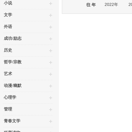
小说
2022年
2
往 年
文学
外语
成功/励志
历史
哲学/宗教
艺术
动漫/幽默
心理学
管理
青春文学