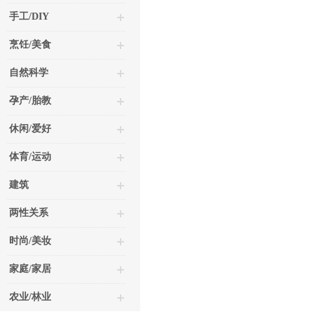
手工/DIY
烹饪/美食
自然科学
孕产/胎教
休闲/爱好
体育/运动
建筑
两性关系
时尚/美妆
家庭/家居
农业/林业