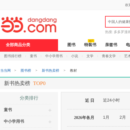
新
欢
窗
口
打
中国人的健康
开
无
障
热搜:
多多罗漫
碍
说
全部商品分类
图书
特装书
亲签书
电
明
页
图书排行榜
童书
中小学用书
小说
文学
青春文学
艺
面,
按
Ctrl
当当网
>
图书榜
>
新书热卖榜
>
教材
加
波
浪
新书热卖榜
TOP0
键
打
开
分类排行
近24小时
导
近 日
盲
童书
模
式
1月
2月
2026年各月
中小学用书