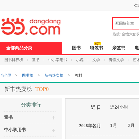
新
欢
窗
口
打
死因解剖室
开
无
障
热搜:
金蟾大侦
碍
说
9.9元包邮
说
全部商品分类
图书
特装书
亲签书
电
明
页
图书排行榜
童书
中小学用书
小说
文学
青春文学
艺
面,
按
Ctrl
当当网
>
图书榜
>
新书热卖榜
>
教材
加
波
浪
新书热卖榜
TOP0
键
打
开
分类排行
近24小时
导
近 日
盲
童书
模
式
1月
2月
2026年各月
中小学用书