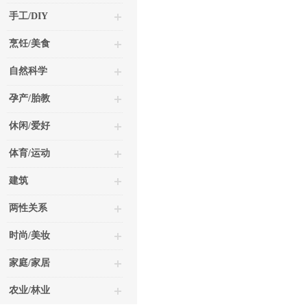
手工/DIY
烹饪/美食
自然科学
孕产/胎教
休闲/爱好
体育/运动
建筑
两性关系
时尚/美妆
家庭/家居
农业/林业