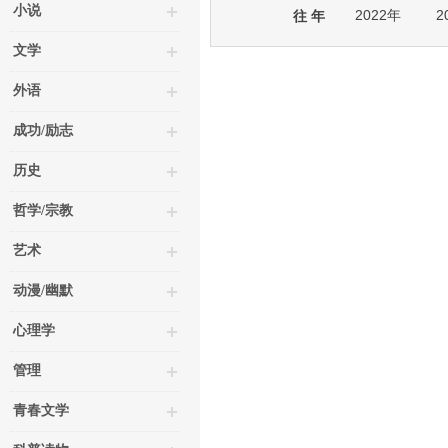
小说
2022年
2
往 年
文学
外语
成功/励志
历史
哲学/宗教
艺术
动漫/幽默
心理学
管理
青春文学