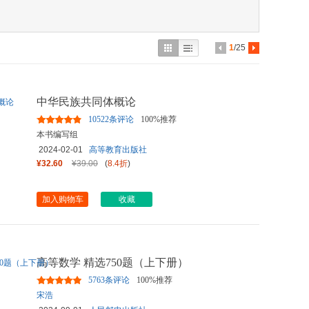
具
品
外
1
/25
品
讯
中华民族共同体概论
音
10522条评论
100%推荐
公
本书编写组
2024-02-01
高等教育出版社
器
¥32.60
¥39.00
(
8.4折
)
加入购物车
收藏
高等数学 精选750题（上下册）
5763条评论
100%推荐
宋浩