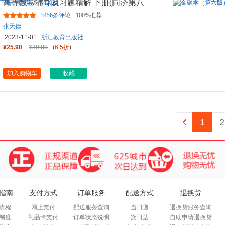
高等数学辅导及习题精解 下册(同济第八
版)2024
3456条评论
100%推荐
张天德
2023-11-01
浙江教育出版社
¥25.90
¥39.80
(
6.5折
)
加入购物车
收藏
1
2
指南
支付方式
订单服务
配送方式
退换货
流程
网上支付
配送服务查询
当日递
退换货服务查询
制度
礼品卡支付
订单状态说明
次日达
自助申请退换货