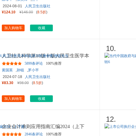
2024-08-01
人民卫生出版社
¥124.10
¥146.00
(
8.5折
)
加入购物车
收藏
10.
人卫社儿科学第10版十版人民卫生医学本
科临床10轮教材配增值当当
5899条评论
100%推荐
黄国英
,
孙锟
,
罗小平
2024-07-18
人民卫生出版社
¥83.30
¥98.00
(
8.5折
)
加入购物车
收藏
12.
企业会计准则应用指南汇编2024（上下
册）
2846条评论
100%推荐