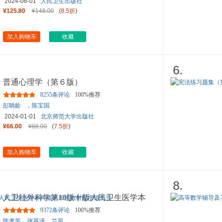
2024-06-01
人民卫生出版社
¥125.80
¥148.00
(
8.5折
)
加入购物车
收藏
6.
普通心理学（第６版）
8255条评论
100%推荐
彭聃龄
，
陈宝国
2024-01-01
北京师范大学出版社
¥66.00
¥88.00
(
7.5折
)
加入购物车
收藏
8.
人卫社外科学第10版十版人民卫生医学本
科临床10轮教材配增值当当
9372条评论
100%推荐
陈孝平
,
张英泽
,
兰平