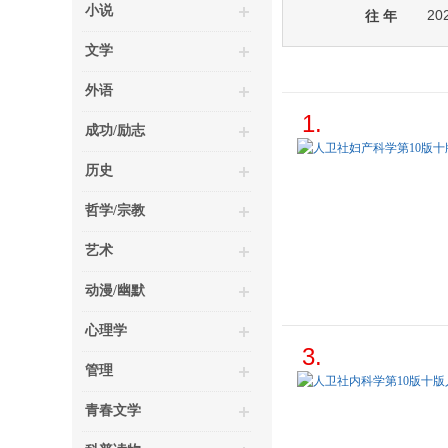
小说
20
往 年
文学
外语
1.
成功/励志
历史
哲学/宗教
艺术
动漫/幽默
心理学
3.
管理
青春文学