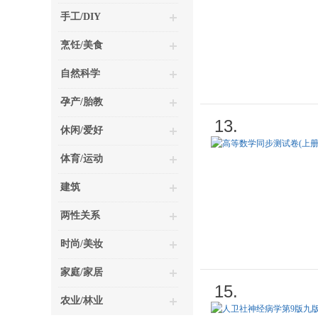
手工/DIY
烹饪/美食
自然科学
孕产/胎教
13.
休闲/爱好
体育/运动
建筑
两性关系
时尚/美妆
家庭/家居
15.
农业/林业