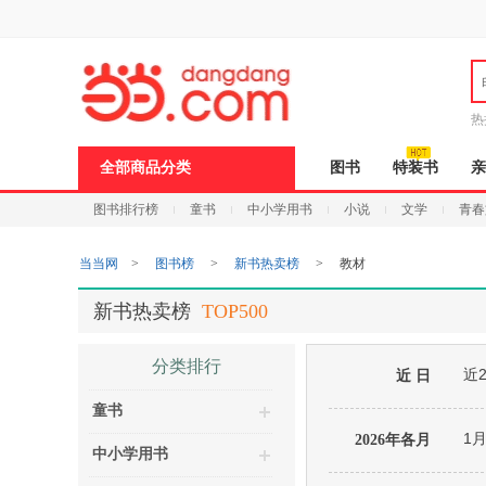
新
窗
口
打
开
无
障
热
碍
说
全部商品分类
图书
特装书
亲
明
页
图书排行榜
童书
中小学用书
小说
文学
青春
面,
按
Ctrl
当当网
>
图书榜
>
新书热卖榜
>
教材
加
波
浪
新书热卖榜
TOP500
键
打
开
分类排行
近
导
近 日
盲
童书
模
式
1
2026年各月
中小学用书