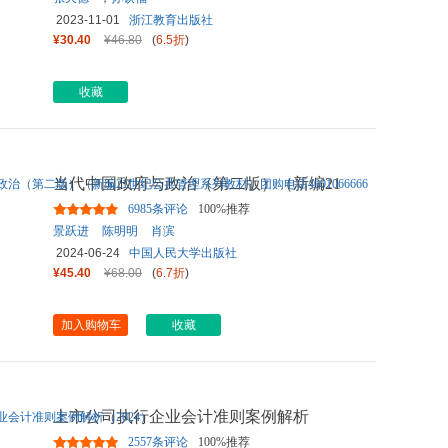
2023-11-01
浙江教育出版社
¥30.40
¥46.80
(
6.5折
)
收藏
当代中国政府与政治（第二版）（新编21
世纪公共管理系列教材）团
...
6985条评论
100%推荐
景跃进
陈明明
肖滨
2024-06-24
中国人民大学出版社
¥45.40
¥68.00
(
6.7折
)
加入购物车
收藏
上市公司执行企业会计准则案例解析
（2024）
2557条评论
100%推荐