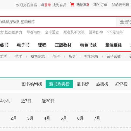
购物车
0
我的订单
我的云书房
欢迎光临当当，请
登录
成为会员
全部
白狼星探险队 壁画迷踪
全部分
搜:
怪杰佐罗力
早春晴朗
全球通史
死者从不说谎
吾辈如神
9.9元包邮
尾品汇
图书
签书
电子书
课程
正版教材
特色书城
童装童鞋
电子书
文学
艺术
成功励志
管理
历史
哲学宗教
亲子家教
音像
影视
时尚美
母婴用
图书畅销榜
新书热卖榜
童书榜
热搜榜
好评榜
玩具
孕婴服
24小时
近7日
近30日
童装童
家居日
家具装
月
2月
3月
4月
5月
6月
7月
服装
鞋