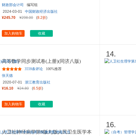
财政部会计司
编写组
2024-03-01
中国财政经济出版社
¥245.70
¥298.00
(
8.2折
)
加入购物车
收藏
14.
高等数学同步测试卷(上册)(同济八版)
3559条评论
100%推荐
张天德
2020-07-01
浙江教育出版社
¥16.10
¥24.80
(
6.5折
)
加入购物车
收藏
16.
人卫社神经病学第9版九版人民卫生医学本