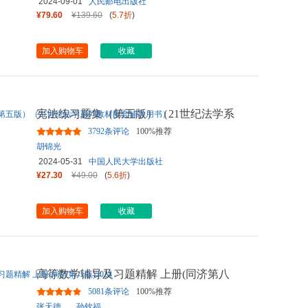
2024-09-01
人民邮电出版社
¥79.60
¥139.60
(
5.7折
)
加入购物车
收藏
宪法练习题集（第五版）（21世纪法学系
列教材配套辅导用书）
3792条评论
100%推荐
胡锦光
2024-05-31
中国人民大学出版社
¥27.30
¥49.00
(
5.6折
)
加入购物车
收藏
高等数学辅导及习题精解 上册(同济第八
版)2024
5081条评论
100%推荐
张天德
，
孙钦福