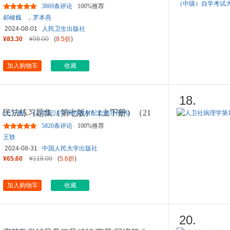
科临床10轮教材配增值当当
...
3869条评论
100%推荐
郝峻巍
，
罗本燕
2024-08-01
人民卫生出版社
¥83.30
¥98.00
(
8.5折
)
加入购物车
收藏
18.
民法练习题集（第七版）（上下册）（21
世纪法学系列教材配套辅导
...
5820条评论
100%推荐
王轶
2024-08-31
中国人民大学出版社
¥65.60
¥118.00
(
5.6折
)
加入购物车
收藏
20.