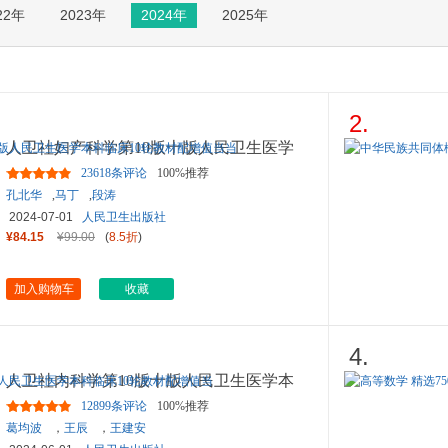
22年
2023年
2024年
2025年
箱包皮
手表饰
运动户
汽车用
食品
2.
手机通
人卫社妇产科学第10版十版人民卫生医学
数码影
本科临床10轮教材配增值当
...
23618条评论
100%推荐
电脑办
孔北华
,
马丁
,
段涛
大家电
2024-07-01
人民卫生出版社
家用电
¥84.15
¥99.00
(
8.5折
)
加入购物车
收藏
4.
人卫社内科学第10版十版人民卫生医学本
科临床10轮教材配增值当
12899条评论
100%推荐
葛均波
，
王辰
，
王建安