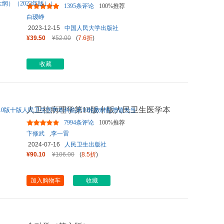
教育自学考试指定教材；（
...
1395条评论
100%推荐
白瑷峥
2023-12-15
中国人民大学出版社
¥39.50
¥52.00
(
7.6折
)
收藏
人卫社病理学第10版十版人民卫生医学本
科临床10轮教材配增值当当
7994条评论
100%推荐
卞修武
,
李一雷
2024-07-16
人民卫生出版社
¥90.10
¥106.00
(
8.5折
)
加入购物车
收藏