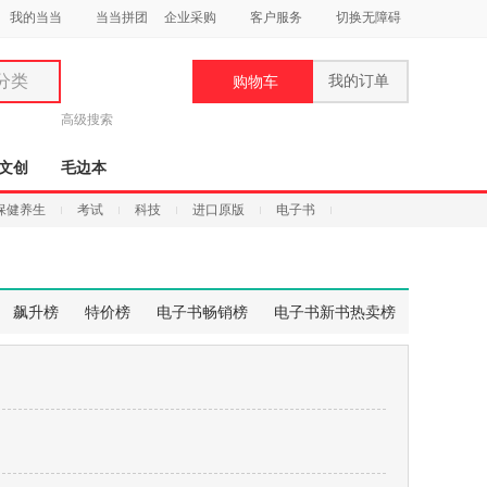
我的当当
当当拼团
企业采购
客户服务
切换无障碍
分类
我的订单
购物车
类
高级搜索
文创
毛边本
保健养生
考试
科技
进口原版
电子书
妆
品
飙升榜
特价榜
电子书畅销榜
电子书新书热卖榜
饰
鞋
用
饰