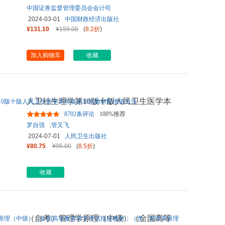
中国证券监督管理委员会会计司
2024-03-01
中国财政经济出版社
¥131.10
¥159.00
(
8.2折
)
加入购物车
收藏
人卫社生理学第10版十版人民卫生医学本
科临床10轮教材配增值当当
8702条评论
100%推荐
罗自强
,
管又飞
2024-07-01
人民卫生出版社
¥80.75
¥95.00
(
8.5折
)
收藏
（自考）管理学原理（中级）（全国高等