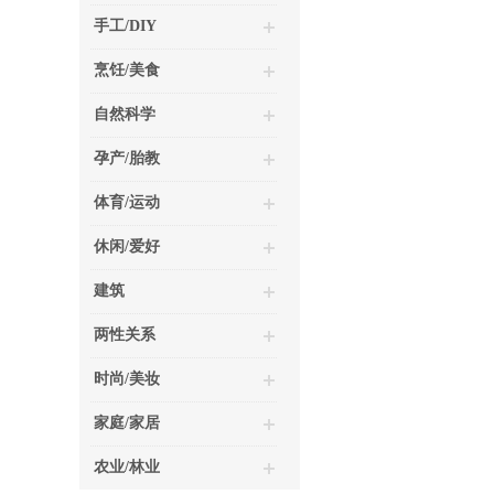
手工/DIY
烹饪/美食
自然科学
孕产/胎教
体育/运动
休闲/爱好
建筑
两性关系
时尚/美妆
家庭/家居
农业/林业