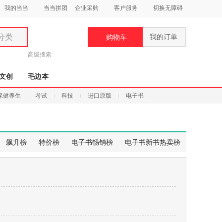
我的当当
当当拼团
企业采购
客户服务
切换无障碍
分类
我的订单
购物车
类
高级搜索
文创
毛边本
保健养生
考试
科技
进口原版
电子书
妆
品
飙升榜
特价榜
电子书畅销榜
电子书新书热卖榜
饰
鞋
用
饰