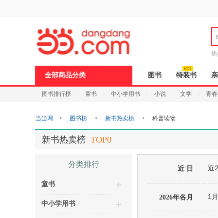
新
窗
口
打
开
无
障
热
碍
说
全部商品分类
图书
特装书
亲
明
页
图书排行榜
童书
中小学用书
小说
文学
青春
面,
按
Ctrl
当当网
>
图书榜
>
新书热卖榜
>
科普读物
加
波
浪
新书热卖榜
TOP0
键
打
开
分类排行
近
导
近 日
盲
童书
模
式
1
2026年各月
中小学用书