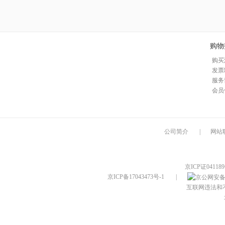
购物
购买
发票
服务
会员
公司简介
|
网站
京ICP证04118
京ICP备17043473号-1
|
互联网违法和不良