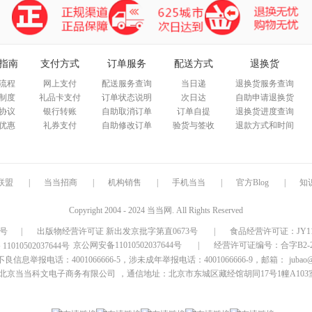
指南
支付方式
订单服务
配送方式
退换货
流程
网上支付
配送服务查询
当日递
退换货服务查询
制度
礼品卡支付
订单状态说明
次日达
自助申请退换货
协议
银行转账
自助取消订单
订单自提
退换货进度查询
优惠
礼券支付
自助修改订单
验货与签收
退款方式和时间
联盟
|
当当招商
|
机构销售
|
手机当当
|
官方Blog
|
知
Copyright 2004 - 2024 当当网. All Rights Reserved
9号
|
出版物经营许可证 新出发京批字第直0673号
|
食品经营许可证：JY1110
京公网安备11010502037644号
|
经营许可证编号：合字B2-20
信息举报电话：4001066666-5，涉未成年举报电话：4001066666-9，邮箱：
jubao
北京当当科文电子商务有限公司
，通信地址：北京市东城区藏经馆胡同17号1幢A103