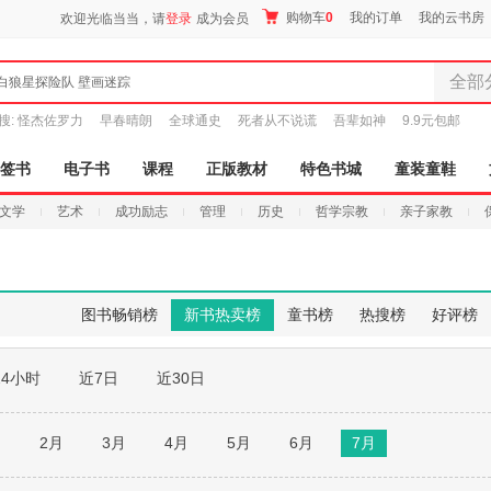
购物车
0
我的订单
我的云书房
欢迎光临当当，请
登录
成为会员
全部
白狼星探险队 壁画迷踪
全部分
搜:
怪杰佐罗力
早春晴朗
全球通史
死者从不说谎
吾辈如神
9.9元包邮
尾品汇
图书
签书
电子书
课程
正版教材
特色书城
童装童鞋
电子书
文学
艺术
成功励志
管理
历史
哲学宗教
亲子家教
音像
影视
时尚美
母婴用
图书畅销榜
新书热卖榜
童书榜
热搜榜
好评榜
玩具
孕婴服
24小时
近7日
近30日
童装童
家居日
家具装
月
2月
3月
4月
5月
6月
7月
服装
鞋