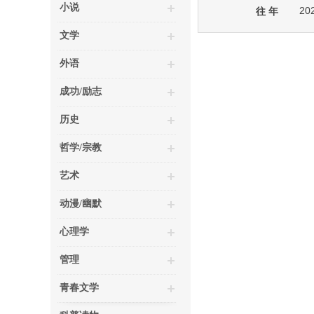
小说
20
往 年
文学
外语
成功/励志
历史
哲学/宗教
艺术
动漫/幽默
心理学
管理
青春文学