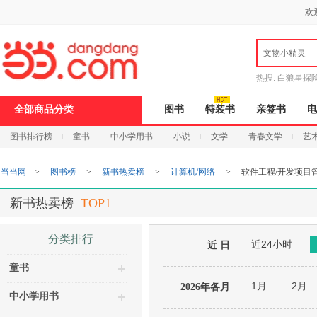
新
欢
窗
口
打
文物小精灵
开
无
障
热搜:
白狼星探
碍
说
全部商品分类
图书
特装书
亲签书
电
明
页
图书排行榜
童书
中小学用书
小说
文学
青春文学
艺
面,
按
Ctrl
当当网
>
图书榜
>
新书热卖榜
>
计算机/网络
>
软件工程/开发项目
加
波
浪
新书热卖榜
TOP1
键
打
开
分类排行
近24小时
导
近 日
盲
童书
模
式
1月
2月
2026年各月
中小学用书