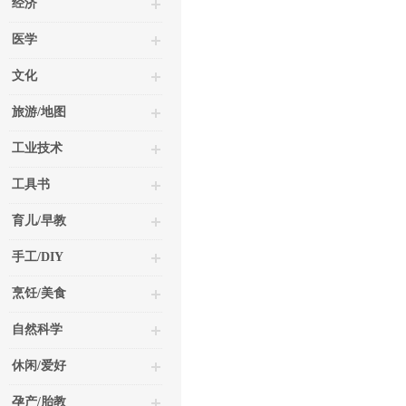
经济
医学
文化
旅游/地图
工业技术
工具书
育儿/早教
手工/DIY
烹饪/美食
自然科学
休闲/爱好
孕产/胎教