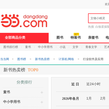
新
欢
窗
口
打
文物小精灵
开
无
障
热搜:
白狼星探
碍
说
全部商品分类
图书
特装书
亲签书
电
明
页
图书排行榜
童书
中小学用书
小说
文学
青春文学
艺
面,
按
Ctrl
当当网
>
图书榜
>
新书热卖榜
>
计算机/网络
>
行业软件及应用
加
波
浪
新书热卖榜
TOP0
键
打
开
分类排行
近24小时
导
近 日
盲
童书
模
式
1月
2月
2026年各月
中小学用书