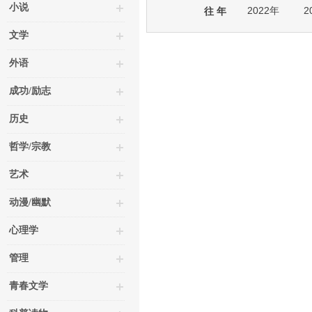
小说
2022年
2
往 年
文学
外语
成功/励志
历史
哲学/宗教
艺术
动漫/幽默
心理学
管理
青春文学