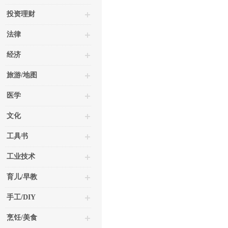
投资理财
法律
经济
旅游/地图
医学
文化
工具书
工业技术
育儿/早教
手工/DIY
烹饪/美食