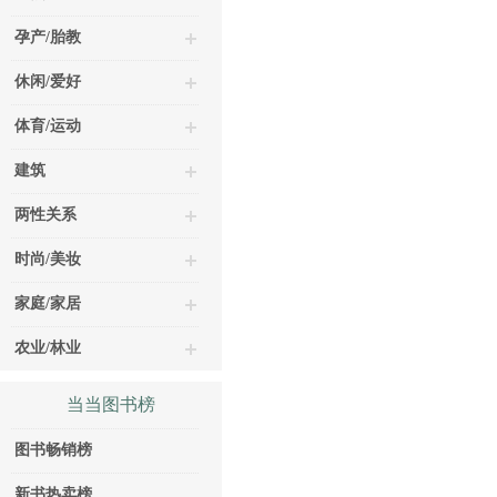
孕产/胎教
休闲/爱好
体育/运动
建筑
两性关系
时尚/美妆
家庭/家居
农业/林业
当当图书榜
图书畅销榜
新书热卖榜