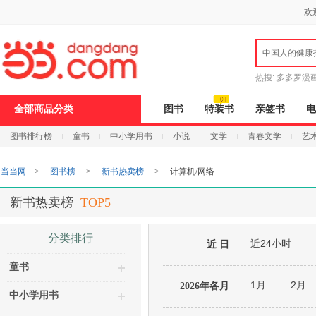
新
欢
窗
口
打
中国人的健康
开
无
障
热搜:
多多罗漫
碍
说
全部商品分类
图书
特装书
亲签书
电
明
页
图书排行榜
童书
中小学用书
小说
文学
青春文学
艺
面,
按
Ctrl
当当网
>
图书榜
>
新书热卖榜
>
计算机/网络
加
波
浪
新书热卖榜
TOP5
键
打
开
分类排行
近24小时
导
近 日
盲
童书
模
式
1月
2月
2026年各月
中小学用书