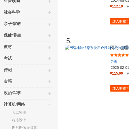
科普读物
2024-08-0
¥112.10
¥
社会科学
加入购物
亲子/家教
保健/养生
5.
教材
网络地理
务
考试
李锐
2025-02-0
传记
¥115.00
¥
古籍
加入购物
政治/军事
计算机/网络
人工智能
程序设计
图形图像 多媒体