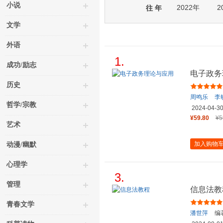
小说
2022年
2
往 年
文学
外语
1.
成功/励志
电子政务
历史
周鸣乐
李
哲学/宗教
冯正乾
王
2024-04-3
¥59.80
¥5
艺术
加入购物
动漫/幽默
心理学
3.
管理
信息法教
青春文学
潘世萍
编