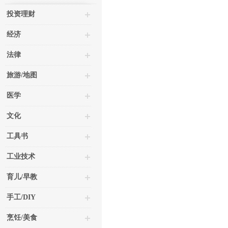
投资理财
经济
法律
旅游/地图
医学
文化
工具书
工业技术
育儿/早教
手工/DIY
烹饪/美食