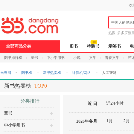
新
欢
窗
口
打
中国人的健康
开
无
障
热搜:
多多罗漫
碍
说
全部商品分类
图书
特装书
亲签书
电
明
页
图书排行榜
童书
中小学用书
小说
文学
青春文学
艺
面,
按
Ctrl
当当网
>
图书榜
>
新书热卖榜
>
计算机/网络
>
人工智能
加
波
浪
新书热卖榜
TOP0
键
打
开
分类排行
近24小时
导
近 日
盲
童书
模
式
1月
2月
2026年各月
中小学用书