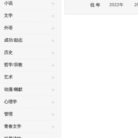
小说
2022年
2
往 年
文学
外语
成功/励志
历史
哲学/宗教
艺术
动漫/幽默
心理学
管理
青春文学