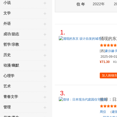
小说
2022年
2
往 年
文学
外语
1.
成功/励志
涌现的东
哲学/宗教
[西]
豪尔赫·
历史
2025-09-0
¥71.30
¥1
动漫/幽默
加入购物
心理学
艺术
3.
青春文学
借绿：日
管理
周仪
（
建