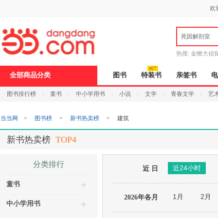
新
欢
窗
口
打
死因解剖室
开
无
障
热搜:
金蟾大侦
碍
说
9.9元包邮
说
全部商品分类
图书
特装书
亲签书
电
明
页
图书排行榜
童书
中小学用书
小说
文学
青春文学
艺
面,
按
Ctrl
当当网
>
图书榜
>
新书热卖榜
>
建筑
加
波
浪
新书热卖榜
TOP4
键
打
开
分类排行
近24小时
导
近 日
盲
童书
模
式
1月
2月
2026年各月
中小学用书