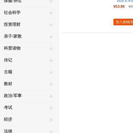
保健/养生
同济大学
¥53.90
¥9
社会科学
加入购物
投资理财
亲子/家教
科普读物
传记
古籍
教材
政治/军事
考试
经济
法律