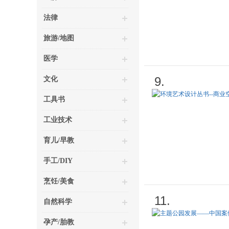
法律
旅游/地图
医学
9.
文化
工具书
工业技术
育儿/早教
手工/DIY
烹饪/美食
11.
自然科学
孕产/胎教