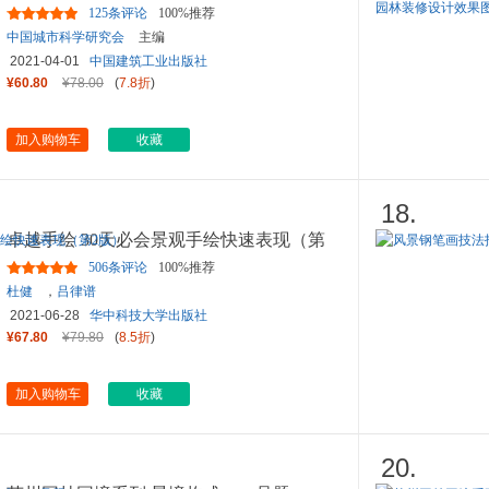
125条评论
100%推荐
中国城市科学研究会
主编
2021-04-01
中国建筑工业出版社
¥60.80
¥78.00
(
7.8折
)
加入购物车
收藏
18.
卓越手绘 30天必会景观手绘快速表现（第
2版）
506条评论
100%推荐
杜健
，
吕律谱
2021-06-28
华中科技大学出版社
¥67.80
¥79.80
(
8.5折
)
加入购物车
收藏
20.