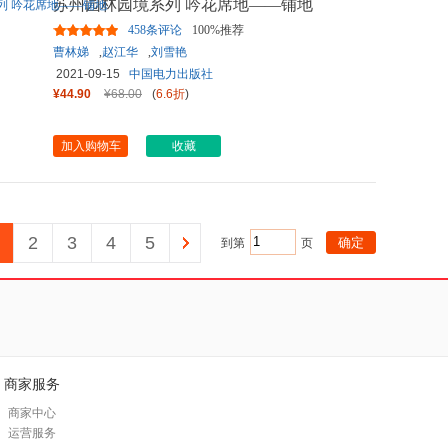
苏州园林园境系列 吟花席地——铺地
458条评论
100%推荐
曹林娣
,
赵江华
,
刘雪艳
2021-09-15
中国电力出版社
¥44.90
¥68.00
(
6.6折
)
加入购物车
收藏
2
3
4
5
到第
页
商家服务
商家中心
运营服务