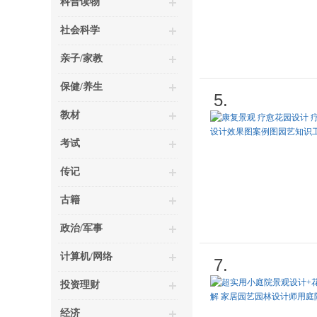
科普读物
社会科学
亲子/家教
保健/养生
5.
教材
考试
传记
古籍
政治/军事
计算机/网络
7.
投资理财
经济