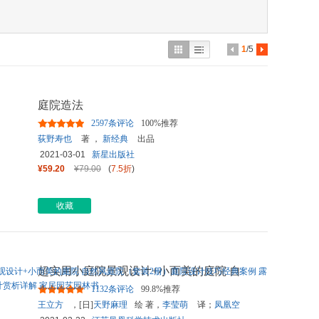
具
品
外
1
/5
品
讯
庭院造法
音
2597条评论
100%推荐
公
荻野寿也
著 ，
新经典
出品
2021-03-01
新星出版社
器
¥59.20
¥79.00
(
7.5折
)
收藏
超实用小庭院景观设计+小而美的庭院 自
然风庭院（套装2册）庭院设
...
1132条评论
99.8%推荐
王立方
，[日]
天野麻理
绘 著，
李莹萌
译；
凤凰空