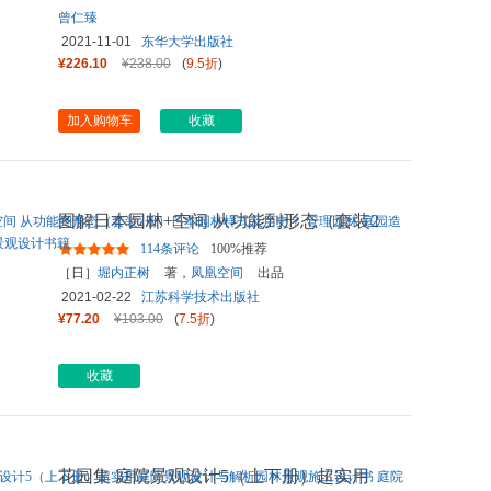
曾仁臻
2021-11-01
东华大学出版社
¥226.10
¥238.00
(
9.5折
)
加入购物车
收藏
图解日本园林+空间 从功能到形态（套装2
册）日本园林样式及历史？
...
114条评论
100%推荐
［日］
堀内正树
著，
凤凰空间
出品
2021-02-22
江苏科学技术出版社
¥77.20
¥103.00
(
7.5折
)
收藏
花园集 庭院景观设计5（上下册）超实用