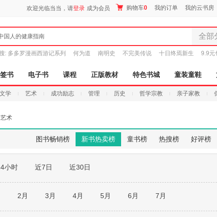
购物车
0
我的订单
我的云书房
欢迎光临当当，请
登录
成为会员
全部
中国人的健康指南
全部分
搜:
多多罗漫画西游记系列
何为道
南明史
不完美传说
十日终焉新生
9.9
尾品汇
图书
签书
电子书
课程
正版教材
特色书城
童装童鞋
电子书
文学
艺术
成功励志
管理
历史
哲学宗教
亲子家教
音像
影视
境艺术
时尚美
母婴用
图书畅销榜
新书热卖榜
童书榜
热搜榜
好评榜
玩具
孕婴服
24小时
近7日
近30日
童装童
家居日
家具装
月
2月
3月
4月
5月
6月
7月
服装
鞋