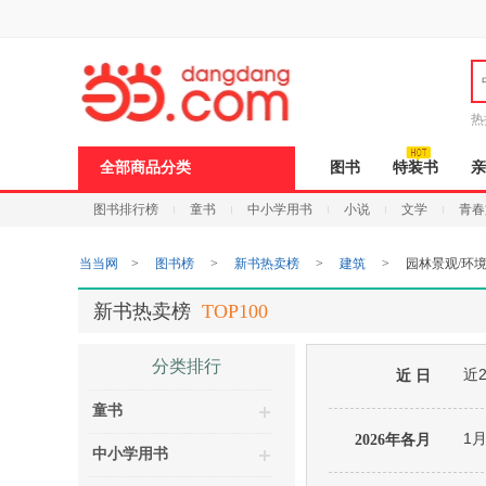
新
窗
口
打
开
无
障
热
碍
说
全部商品分类
图书
特装书
亲
明
页
图书排行榜
童书
中小学用书
小说
文学
青春
面,
按
Ctrl
当当网
>
图书榜
>
新书热卖榜
>
建筑
>
园林景观/环
加
波
浪
新书热卖榜
TOP100
键
打
开
分类排行
近
导
近 日
盲
童书
模
式
1
2026年各月
中小学用书