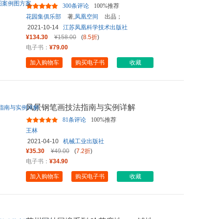
庭院景观设计与解析园林景
...
300条评论
100%推荐
花园集俱乐部
著,
凤凰空间
出品；
2021-10-14
江苏凤凰科学技术出版社
¥134.30
¥158.00
(
8.5折
)
电子书：
¥79.00
加入购物车
购买电子书
收藏
风景钢笔画技法指南与实例详解
81条评论
100%推荐
王林
2021-04-10
机械工业出版社
¥35.30
¥49.00
(
7.2折
)
电子书：
¥34.90
加入购物车
购买电子书
收藏