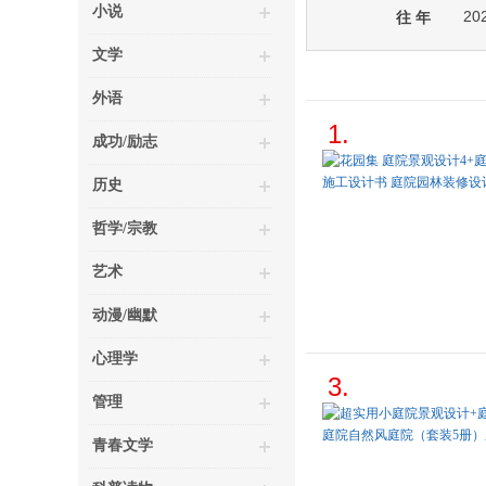
小说
20
往 年
文学
外语
1.
成功/励志
历史
哲学/宗教
艺术
动漫/幽默
心理学
3.
管理
青春文学