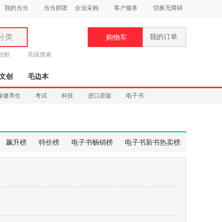
我的当当
当当拼团
企业采购
客户服务
切换无障碍
分类
我的订单
购物车
类
元包邮
高级搜索
文创
毛边本
保健养生
考试
科技
进口原版
电子书
妆
品
飙升榜
特价榜
电子书畅销榜
电子书新书热卖榜
饰
鞋
用
饰