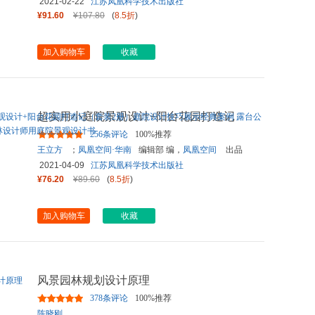
间
出品
2021-02-22
江苏凤凰科学技术出版社
¥91.60
¥107.80
(
8.5折
)
加入购物车
收藏
超实用小庭院景观设计+阳台花园打造记
（套装2册）庭院设计技巧展
...
256条评论
100%推荐
王立方
；
凤凰空间·华南
编辑部 编，
凤凰空间
出品
2021-04-09
江苏凤凰科学技术出版社
¥76.20
¥89.60
(
8.5折
)
加入购物车
收藏
风景园林规划设计原理
378条评论
100%推荐
陈晓刚