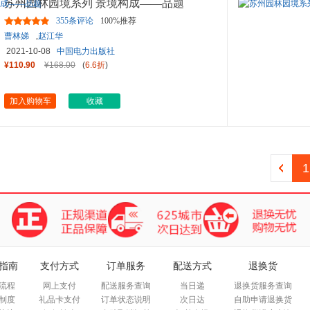
苏州园林园境系列 景境构成——品题
355条评论
100%推荐
曹林娣
,
赵江华
2021-10-08
中国电力出版社
¥110.90
¥168.00
(
6.6折
)
加入购物车
收藏
1
指南
支付方式
订单服务
配送方式
退换货
流程
网上支付
配送服务查询
当日递
退换货服务查询
制度
礼品卡支付
订单状态说明
次日达
自助申请退换货