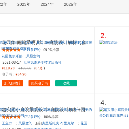
22年
2023年
2024年
2025年
箱包皮
手表饰
运动户
汽车用
食品
2.
手机通
花园集 庭院景观设计4+庭院设计解析（套
数码影
装2册）超实用庭院景观设
...
3171条评论
99.9%推荐
电脑办
花园集俱乐部
;
凤凰空间
大家电
2021-03-17
江苏凤凰科学技术出版社
家用电
¥118.70
¥139.60
(
8.5折
)
电子书：
¥34.90
加入购物车
购买电子书
收藏
4.
超实用小庭院景观设计+庭院设计解析+园
林工程图析+花园集庭院景观
...
1732条评论
100%推荐
王立方
；
凤凰空间
;[英]
克里斯托夫·布里克尔
；
花园