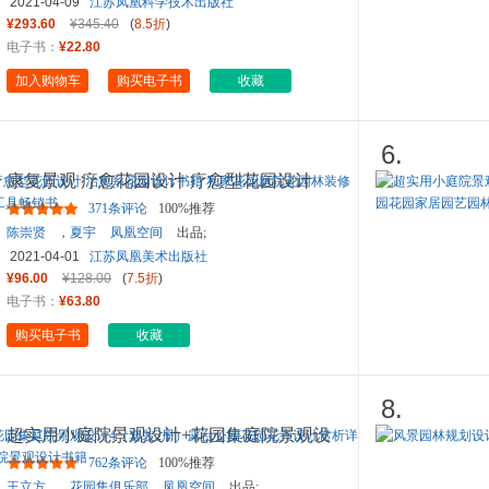
集俱乐部
；[日]
天野麻理
绘 著，
李莹萌
译；
凤凰空
2021-04-09
江苏凤凰科学技术出版社
间
出品
¥293.60
¥345.40
(
8.5折
)
电子书：
¥22.80
加入购物车
购买电子书
收藏
6.
康复景观 疗愈花园设计 疗愈型花园设计
治愈系花园设计书籍 私家
...
371条评论
100%推荐
陈崇贤
，
夏宇
凤凰空间
出品;
2021-04-01
江苏凤凰美术出版社
¥96.00
¥128.00
(
7.5折
)
电子书：
¥63.80
购买电子书
收藏
8.
超实用小庭院景观设计+花园集庭院景观设
计4（套装2册）露台公园花
...
762条评论
100%推荐
王立方
，
花园集俱乐部
,
凤凰空间
出品;