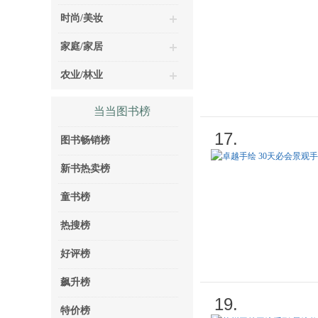
时尚/美妆
家庭/家居
农业/林业
当当图书榜
17.
图书畅销榜
新书热卖榜
童书榜
热搜榜
好评榜
飙升榜
19.
特价榜