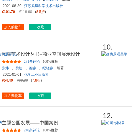
2021-08-30
江苏凤凰科学技术出版社
¥101.70
¥119.60
(
8.5折
)
加入购物车
收藏
10.
环境艺术设计丛书--商业空间展示设计
271条评论
100%推荐
张炜
、
樊迪
、
姜静
、
纪晓静
编著
2021-01-01
化学工业出版社
¥54.40
¥69.80
(
7.8折
)
加入购物车
收藏
12.
主题公园发展——中国案例
240条评论
100%推荐