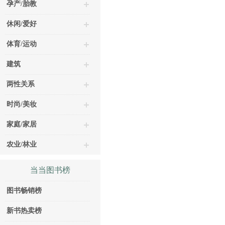
孕产/胎教
休闲/爱好
体育/运动
建筑
两性关系
时尚/美妆
家庭/家居
农业/林业
当当图书榜
图书畅销榜
新书热卖榜