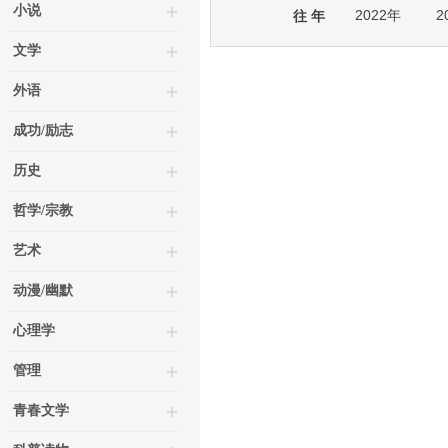
小说
2022年
2
往 年
文学
外语
成功/励志
历史
哲学/宗教
艺术
动漫/幽默
心理学
管理
青春文学