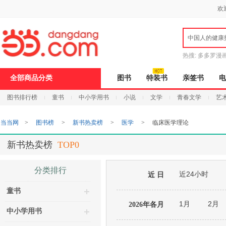
新
欢
窗
口
打
中国人的健康
开
无
障
热搜:
多多罗漫
碍
说
全部商品分类
图书
特装书
亲签书
电
明
页
图书排行榜
童书
中小学用书
小说
文学
青春文学
艺
面,
按
Ctrl
当当网
>
图书榜
>
新书热卖榜
>
医学
>
临床医学理论
加
波
浪
新书热卖榜
TOP0
键
打
开
分类排行
近24小时
导
近 日
盲
童书
模
式
1月
2月
2026年各月
中小学用书