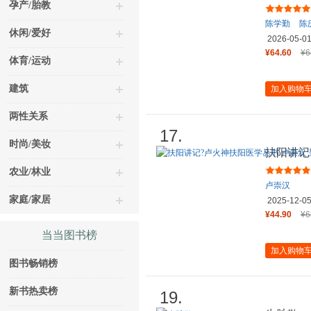
孕产/胎教
陈学勤
陈
休闲/爱好
2026-05-0
¥64.60
¥6
体育/运动
建筑
加入购物
两性关系
17.
时尚/美妆
扶阳讲记
代火神派
农业/林业
卢崇汉
家庭/家居
2025-12-0
¥44.90
¥6
当当图书榜
加入购物
图书畅销榜
新书热卖榜
19.