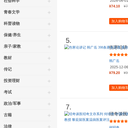
社会科学
2026-06-0
¥74.10
¥7
青春文学
加入购物
科普读物
保健/养生
5.
亲子/家教
伤寒论讲
懂经典入
教材
韩广岳
2025-12-0
传记
¥79.20
¥9
投资理财
加入购物
考试
政治/军事
7.
绍奇谈医
古籍
究院教授
法律
何绍奇