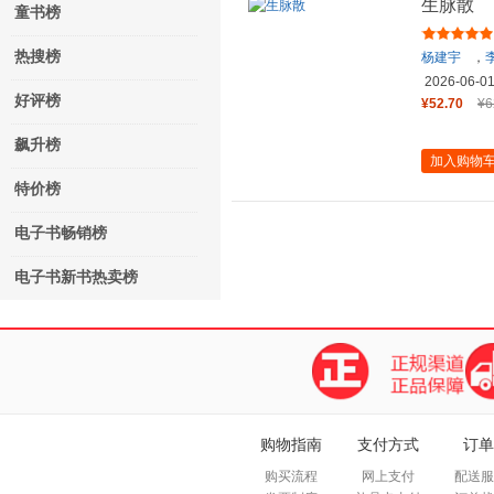
生脉散
童书榜
热搜榜
杨建宇
，
2026-06-0
好评榜
¥52.70
¥6
飙升榜
加入购物
特价榜
电子书畅销榜
电子书新书热卖榜
购物指南
支付方式
订单
购买流程
网上支付
配送服