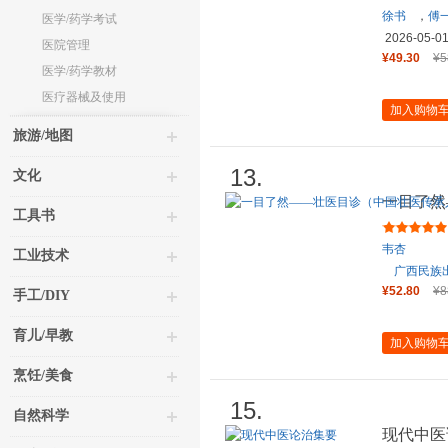
徐书
，
傅
医学/药学考试
2026-05-0
医院管理
¥49.30
¥5
医学/药学教材
医疗器械及使用
加入购物
旅游/地图
13.
文化
一目了然
工具书
丛书）
韦杏
工业技术
广西民族
¥52.80
¥8
手工/DIY
育儿/早教
加入购物
烹饪/美食
15.
自然科学
现代中医