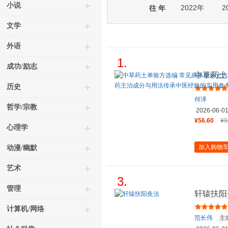
小说
2022年
2
往 年
文学
外语
1.
成功/励志
中草药土
验方精选
历史
何泽
哲学/宗教
2026-06-0
¥56.60
¥9
心理学
加入购物
动漫/幽默
艺术
3.
管理
轩辕扶阳
计算机/网络
范长伟
主