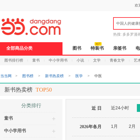
新
欢
窗
口
打
中国人的健康
开
无
障
热搜:
多多罗漫
碍
说
全部商品分类
图书
特装书
亲签书
电
明
页
图书排行榜
童书
中小学用书
小说
文学
青春文学
艺
面,
按
Ctrl
当当网
>
图书榜
>
新书热卖榜
>
医学
>
中医
加
波
浪
新书热卖榜
TOP50
键
打
开
分类排行
近24小时
导
近 日
盲
童书
模
式
1月
2月
2026年各月
中小学用书