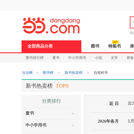
新
窗
口
打
开
无
障
热
碍
说
全部商品分类
图书
特装书
亲
明
页
图书排行榜
童书
中小学用书
小说
文学
青春
面,
按
Ctrl
当当网
>
图书榜
>
新书热卖榜
>
自然科学
加
波
浪
新书热卖榜
TOP0
键
打
开
分类排行
近
导
近 日
盲
童书
模
式
1
2026年各月
中小学用书