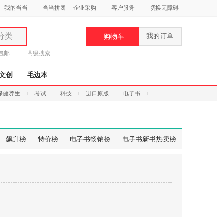
我的当当
当当拼团
企业采购
客户服务
切换无障碍
分类
我的订单
购物车
类
元包邮
高级搜索
文创
毛边本
保健养生
考试
科技
进口原版
电子书
妆
品
飙升榜
特价榜
电子书畅销榜
电子书新书热卖榜
饰
鞋
用
饰