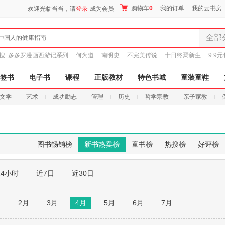
购物车
0
我的订单
我的云书房
欢迎光临当当，请
登录
成为会员
全部
中国人的健康指南
全部分
搜:
多多罗漫画西游记系列
何为道
南明史
不完美传说
十日终焉新生
9.9
尾品汇
图书
签书
电子书
课程
正版教材
特色书城
童装童鞋
电子书
文学
艺术
成功励志
管理
历史
哲学宗教
亲子家教
音像
影视
时尚美
母婴用
图书畅销榜
新书热卖榜
童书榜
热搜榜
好评榜
玩具
孕婴服
24小时
近7日
近30日
童装童
家居日
家具装
月
2月
3月
4月
5月
6月
7月
服装
鞋