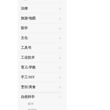
法律
旅游/地图
医学
文化
工具书
工业技术
育儿/早教
手工/DIY
烹饪/美食
自然科学
数学