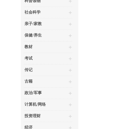
科普读物
社会科学
亲子/家教
保健/养生
教材
考试
传记
古籍
政治/军事
计算机/网络
投资理财
经济