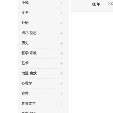
小说
20
往 年
文学
外语
成功/励志
历史
哲学/宗教
艺术
动漫/幽默
心理学
管理
青春文学