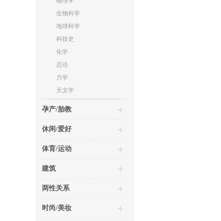
物理学
生物科学
地球科学
科技史
化学
总论
力学
天文学
孕产/胎教
休闲/爱好
体育/运动
建筑
两性关系
时尚/美妆