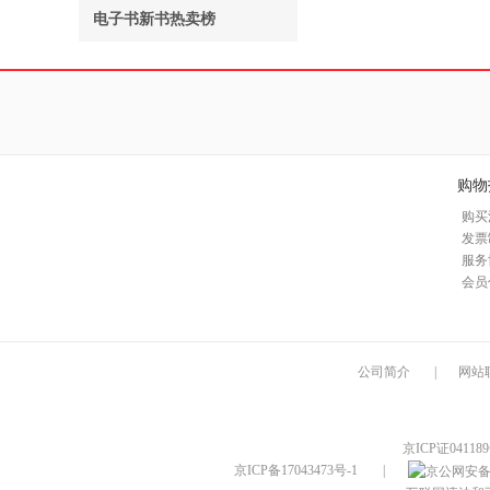
电子书新书热卖榜
购物
购买
发票
服务
会员
公司简介
|
网站
京ICP证04118
京ICP备17043473号-1
|