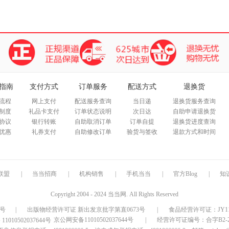
指南
支付方式
订单服务
配送方式
退换货
流程
网上支付
配送服务查询
当日递
退换货服务查询
制度
礼品卡支付
订单状态说明
次日达
自助申请退换货
协议
银行转账
自助取消订单
订单自提
退换货进度查询
优惠
礼券支付
自助修改订单
验货与签收
退款方式和时间
联盟
|
当当招商
|
机构销售
|
手机当当
|
官方Blog
|
知
Copyright 2004 - 2024 当当网. All Rights Reserved
9号
|
出版物经营许可证 新出发京批字第直0673号
|
食品经营许可证：JY1110
京公网安备11010502037644号
|
经营许可证编号：合字B2-20