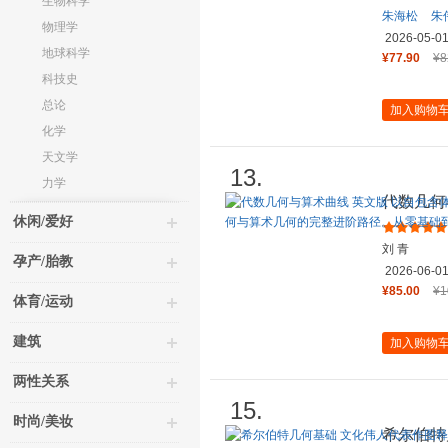
生物科学
朱海松
朱
物理学
2026-05-0
地球科学
¥77.90
¥8
科技史
总论
加入购物
化学
天文学
13.
力学
代数几何
和近60
休闲/爱好
刘 青
孕产/胎教
2026-06-0
¥85.00
¥1
体育/运动
建筑
加入购物
两性关系
15.
时尚/美妆
希尔伯特