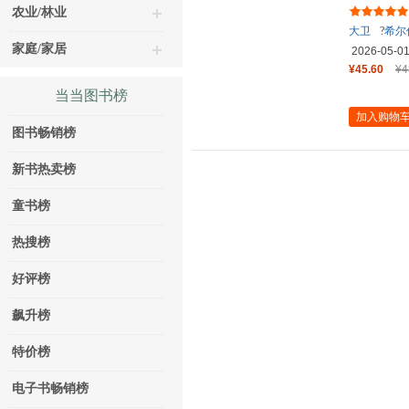
系 大卫
农业/林业
大卫
?
希尔
家庭/家居
2026-05-0
¥45.60
¥4
当当图书榜
加入购物
图书畅销榜
新书热卖榜
童书榜
热搜榜
好评榜
飙升榜
特价榜
电子书畅销榜