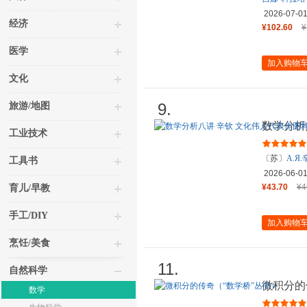
2026-07-0
经济
¥102.60
¥
医学
加入购物
文化
9.
旅游/地图
数学分析
工业技术
系
〔苏〕
A.Я
工具书
2026-06-0
¥43.70
¥4
育儿/早教
手工/DIY
加入购物
烹饪/美食
11.
自然科学
微积分的
数学