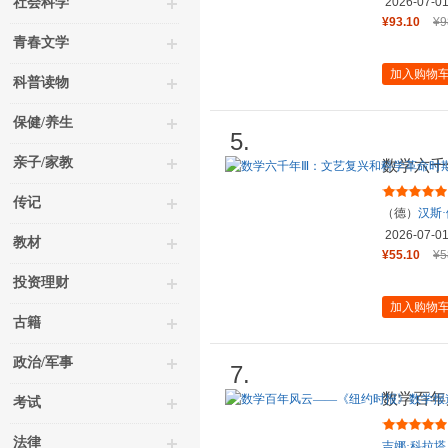
社会科学
2026-07-0
¥93.10
¥9
青春文学
加入购物
科普读物
保健/养生
5.
亲子/家教
数学六千
的数学（
传记
（德）
汉斯
2026-07-0
教材
¥55.10
¥5
投资理财
加入购物
古籍
政治/军事
7.
数学百年
考试
精选（18
法律
吉娜·科拉塔