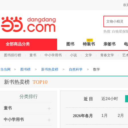
新
欢
窗
口
打
文物小精灵
开
无
障
热搜:
白狼星探
碍
说
全部商品分类
图书
特装书
亲签书
电
明
页
图书排行榜
童书
中小学用书
小说
文学
青春文学
艺
面,
按
Ctrl
当当网
>
图书榜
>
新书热卖榜
>
自然科学
>
数学
加
波
浪
新书热卖榜
TOP10
键
打
开
分类排行
近24小时
导
近 日
盲
童书
模
式
1月
2月
2026年各月
中小学用书