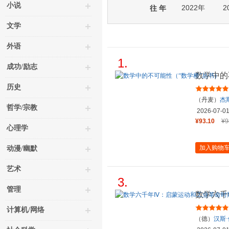
小说
2022年
2
往 年
文学
外语
1.
成功/励志
数学中的
历史
（丹麦）
杰
哲学/宗教
2026-07-0
¥93.10
¥9
心理学
加入购物
动漫/幽默
艺术
3.
管理
数学六千
的数学（
计算机/网络
（德）
汉斯