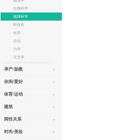
物理学
生物科学
地球科学
科技史
化学
总论
力学
天文学
孕产/胎教
休闲/爱好
体育/运动
建筑
两性关系
时尚/美妆