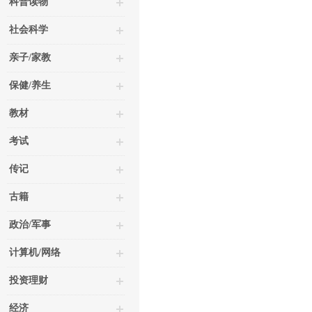
科普读物
社会科学
亲子/家教
保健/养生
教材
考试
传记
古籍
政治/军事
计算机/网络
投资理财
经济