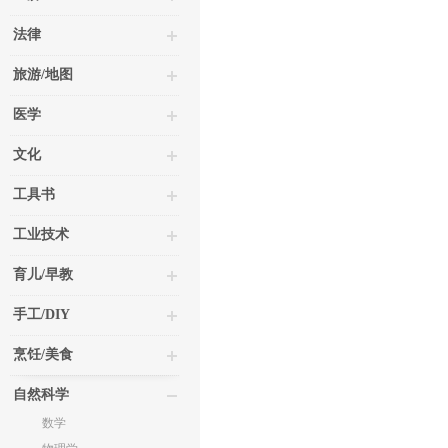
法律
旅游/地图
医学
文化
工具书
工业技术
育儿/早教
手工/DIY
烹饪/美食
自然科学
数学