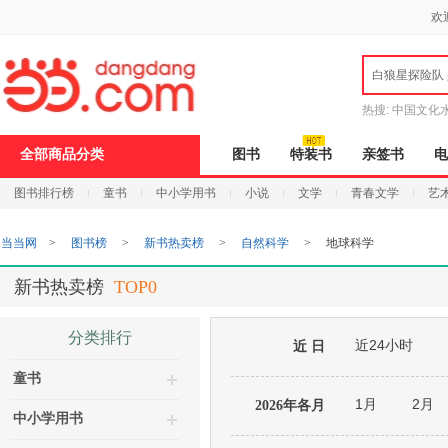
新
欢
窗
口
打
白狼星探险队
开
无
障
热搜:
中国文化
碍
说
全部商品分类
图书
特装书
亲签书
电
明
页
图书排行榜
童书
中小学用书
小说
文学
青春文学
艺
面,
按
Ctrl
当当网
>
图书榜
>
新书热卖榜
>
自然科学
>
地球科学
加
波
浪
新书热卖榜
TOP0
键
打
开
分类排行
近24小时
导
近 日
盲
童书
模
式
1月
2月
2026年各月
中小学用书