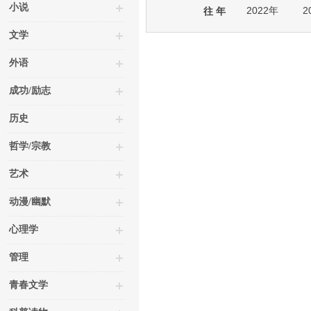
小说
2022年
2
往 年
文学
外语
成功/励志
历史
哲学/宗教
艺术
动漫/幽默
心理学
管理
青春文学