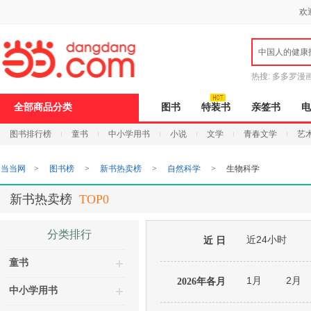
新
欢
窗
口
打
中国人的健康
开
无
障
热搜:
多多罗漫
碍
说
全部商品分类
图书
特装书
亲签书
电
明
页
图书排行榜
童书
中小学用书
小说
文学
青春文学
艺
面,
按
Ctrl
当当网
>
图书榜
>
新书热卖榜
>
自然科学
>
生物科学
加
波
浪
新书热卖榜
TOP0
键
打
开
分类排行
近24小时
导
近 日
盲
童书
模
式
1月
2月
2026年各月
中小学用书