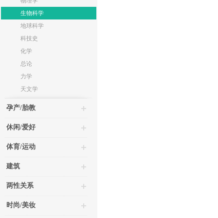
物理学
生物科学
地球科学
科技史
化学
总论
力学
天文学
孕产/胎教
休闲/爱好
体育/运动
建筑
两性关系
时尚/美妆