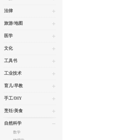
法律
旅游/地图
医学
文化
工具书
工业技术
育儿/早教
手工/DIY
烹饪/美食
自然科学
数学