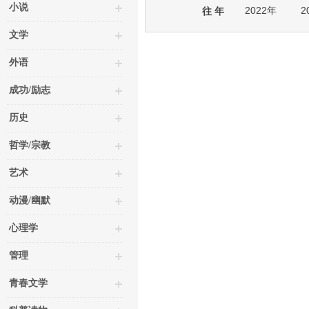
小说
2022年
2
往 年
文学
外语
成功/励志
历史
哲学/宗教
艺术
动漫/幽默
心理学
管理
青春文学