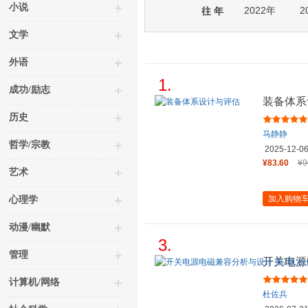
小说
2022年
2
往 年
文学
外语
1.
成功/励志
装备体系
历史
马静静
哲学/宗教
2025-12-0
¥83.60
¥9
艺术
加入购物
心理学
动漫/幽默
3.
管理
开关电源
兵 电磁
计算机/网络
杜佐兵