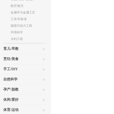
航空/航天
金属学与金属工艺
工具书/标准
能源与动力工程
环境科学
水利工程
育儿/早教
烹饪/美食
手工/DIY
自然科学
孕产/胎教
休闲/爱好
体育/运动