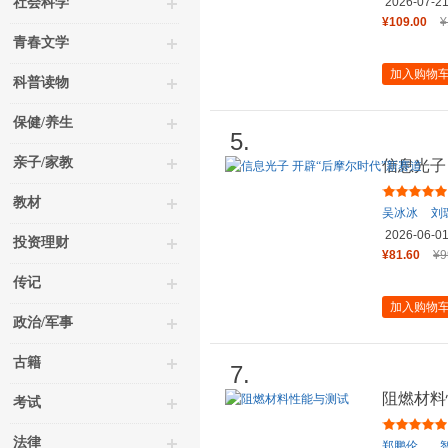
社会科学
2026-07-2
¥109.00
¥
青春文学
加入购物
科普读物
保健/养生
5.
亲子/家教
信息光子
教材
吴冰冰
刘
2026-06-0
投资理财
¥81.60
¥9
传记
加入购物
政治/军事
古籍
7.
阻燃材料
考试
法律
郑鹏伦
，