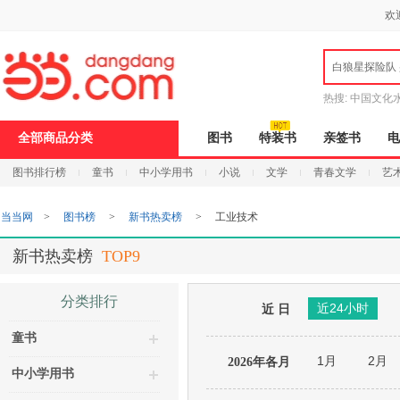
新
欢
窗
口
打
白狼星探险队
开
无
障
热搜:
中国文化
碍
说
全部商品分类
图书
特装书
亲签书
电
明
页
图书排行榜
童书
中小学用书
小说
文学
青春文学
艺
面,
按
Ctrl
当当网
>
图书榜
>
新书热卖榜
>
工业技术
加
波
浪
新书热卖榜
TOP9
键
打
开
分类排行
近24小时
导
近 日
盲
童书
模
式
1月
2月
2026年各月
中小学用书