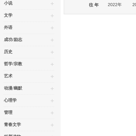
小说
2022年
2
往 年
文学
外语
成功/励志
历史
哲学/宗教
艺术
动漫/幽默
心理学
管理
青春文学