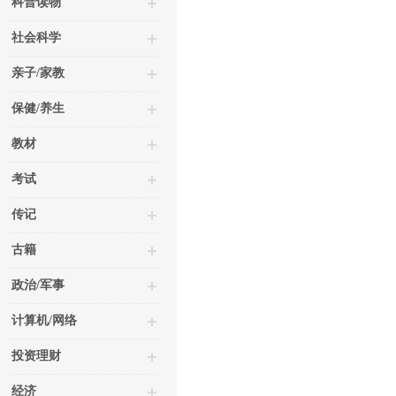
科普读物
社会科学
亲子/家教
保健/养生
教材
考试
传记
古籍
政治/军事
计算机/网络
投资理财
经济