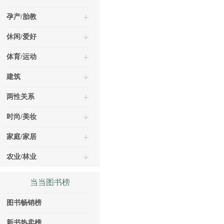
孕产/胎教
休闲/爱好
体育/运动
建筑
两性关系
时尚/美妆
家庭/家居
农业/林业
当当图书榜
图书畅销榜
新书热卖榜