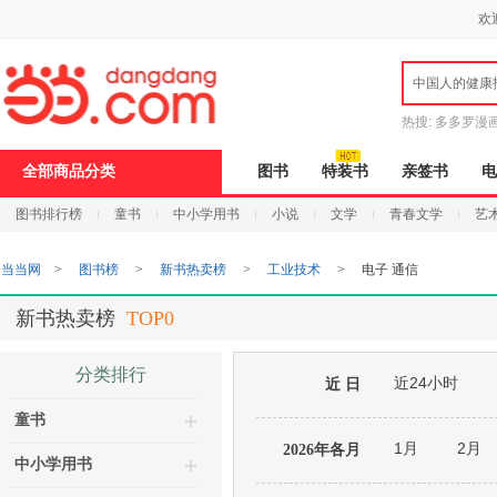
新
欢
窗
口
打
中国人的健康
开
无
障
热搜:
多多罗漫
碍
说
全部商品分类
图书
特装书
亲签书
电
明
页
图书排行榜
童书
中小学用书
小说
文学
青春文学
艺
面,
按
Ctrl
当当网
>
图书榜
>
新书热卖榜
>
工业技术
>
电子 通信
加
波
浪
新书热卖榜
TOP0
键
打
开
分类排行
近24小时
导
近 日
盲
童书
模
式
1月
2月
2026年各月
中小学用书