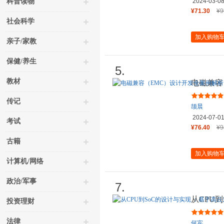
科普读物
2024-03-0
¥71.30
¥9
社会科学
加入购物
亲子/家教
保健/养生
5.
教材
电磁兼容
传记
颉晨
2024-07-0
考试
¥76.40
¥9
古籍
加入购物
计算机/网络
政治/军事
7.
从CPU
投资理财
源软件和
法律
何宾