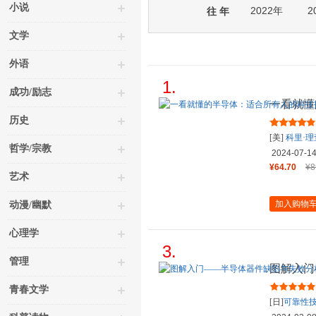
小说
2022年
2
往 年
文学
外语
1.
成功/励志
一看就懂
南 [美]
历史
[美]
科里·理
哲学/宗教
2024-07-1
¥64.70
¥8
艺术
加入购物
动漫/幽默
心理学
3.
管理
图解入门
技术精讲 
青春文学
[日]
可靠性