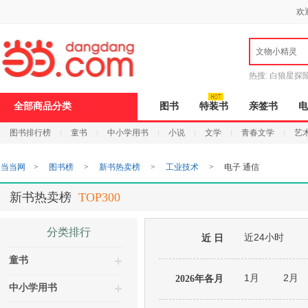
新
欢
窗
口
打
文物小精灵
开
无
障
热搜:
白狼星探
碍
说
全部商品分类
图书
特装书
亲签书
电
明
页
图书排行榜
童书
中小学用书
小说
文学
青春文学
艺
面,
按
Ctrl
当当网
>
图书榜
>
新书热卖榜
>
工业技术
>
电子 通信
加
波
浪
新书热卖榜
TOP300
键
打
开
分类排行
近24小时
导
近 日
盲
童书
模
式
1月
2月
2026年各月
中小学用书