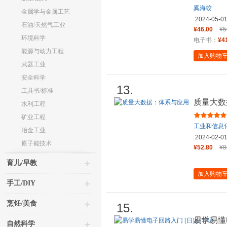
奚海蛟
金属学与金属工艺
2024-05-0
石油/天然气工业
¥46.00
¥5
环境科学
电子书：
¥4
能源与动力工程
加入购物
武器工业
安全科学
13.
工具书/标准
质量大数
水利工程
矿业工程
工业和信息
冶金工业
2024-02-0
原子能技术
¥52.80
¥8
育儿/早教
加入购物
手工/DIY
烹饪/美食
15.
易学易懂
自然科学