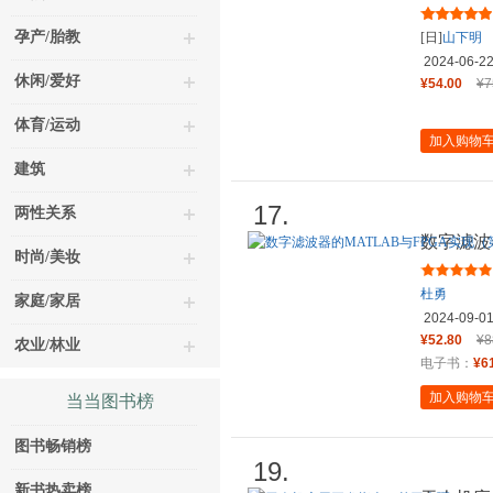
孕产/胎教
[日]
山下明
2024-06-2
休闲/爱好
¥54.00
¥7
体育/运动
加入购物
建筑
17.
两性关系
数字滤波
时尚/美妆
版）
杜勇
家庭/家居
2024-09-0
¥52.80
¥8
农业/林业
电子书：
¥6
加入购物
当当图书榜
图书畅销榜
19.
新书热卖榜