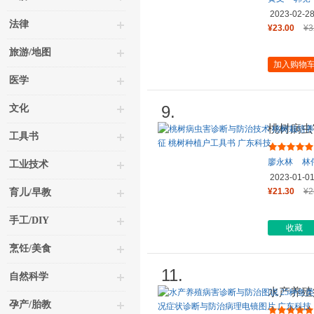
2023-02-2
法律
¥23.00
¥3
旅游/地图
加入购物
医学
9.
文化
桃树病虫
工具书
桃树病虫
廖永林
林
工业技术
2023-01-0
¥21.30
¥2
育儿/早教
手工/DIY
收藏
烹饪/美食
11.
自然科学
水产养殖
孕产/胎教
病14种