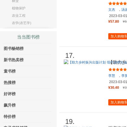
林业
植物保护
文杰
，
汤
农业工程
2023-03-0
¥57.80
¥6
农学(农艺学)
加入购物
当当图书榜
图书畅销榜
17.
新书热卖榜
【助力乡
理系列】
童书榜
李慧
，
李
2023-03-0
热搜榜
¥30.40
¥3
好评榜
加入购物
飙升榜
特价榜
19.