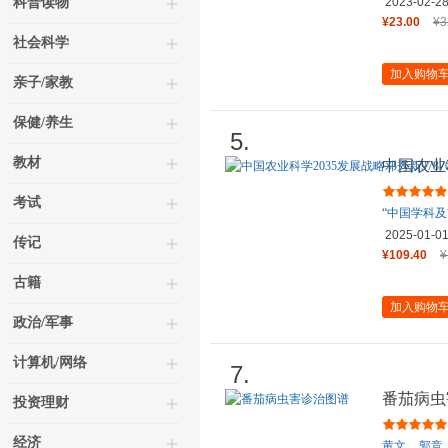
科普读物
2023-02-2
¥23.00
¥3
社会科学
加入购物
亲子/家教
保健/养生
5.
教材
中国农业
978703
考试
“
中国学科及
2035
）”项
2025-01-0
传记
¥109.40
¥
古籍
加入购物
政治/军事
计算机/网络
7.
番茄病虫
投资理财
经济
黄文
郭竞