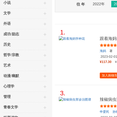
小说
2022年
2
往 年
文学
外语
1.
成功/励志
跟着海妈
历史
海妈
著
哲学/宗教
2023-02-0
¥117.30
¥
艺术
加入购物
动漫/幽默
心理学
3.
管理
辣椒病虫
青春文学
申爱民
孙