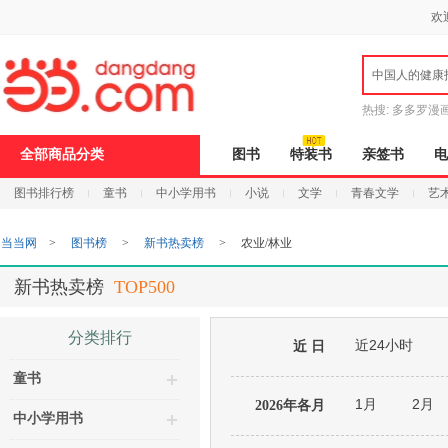
新
欢
窗
口
打
中国人的健康
开
无
障
热搜:
多多罗漫
碍
说
全部商品分类
图书
特装书
亲签书
电
明
页
图书排行榜
童书
中小学用书
小说
文学
青春文学
艺
面,
按
Ctrl
当当网
>
图书榜
>
新书热卖榜
>
农业/林业
加
波
浪
新书热卖榜
TOP500
键
打
开
分类排行
近24小时
导
近 日
盲
童书
模
式
1月
2月
2026年各月
中小学用书