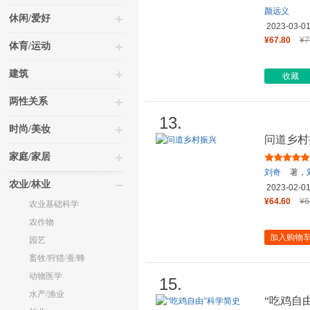
颜远义
休闲/爱好
2023-03-0
¥67.80
¥7
体育/运动
建筑
收藏
两性关系
13.
时尚/美妆
问道乡村
家庭/家居
刘奇
著，
农业/林业
2023-02-0
¥64.60
¥6
农业基础科学
农作物
加入购物
园艺
畜牧/狩猎/蚕/蜂
动物医学
15.
水产/渔业
“吃鸡自