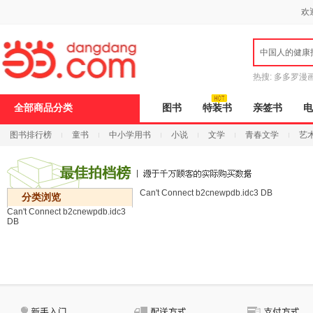
新
欢
窗
口
打
中国人的健康
开
无
障
热搜:
多多罗漫
碍
说
全部商品分类
图书
特装书
亲签书
电
明
页
图书排行榜
童书
中小学用书
小说
文学
青春文学
艺
面,
按
Ctrl
加
波
Can't Connect b2cnewpdb.idc3 DB
浪
分类浏览
键
Can't Connect b2cnewpdb.idc3
打
DB
开
导
盲
模
式